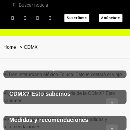
Suscríbete
Anúnciate
EDOMEX
Home
CDMX
abril 22, 2024
Tren Interurbano México-Toluca: Esto
De Impacto
te costará el viaje
abril 11, 2024
¿Qué tiene el agua contaminada de la
EDOMEX
CDMX? Esto sabemos
febrero 24, 2024
Contingencia Ambiental en la ZMVM:
EDOMEX
Medidas y recomendaciones
febrero 22, 2024