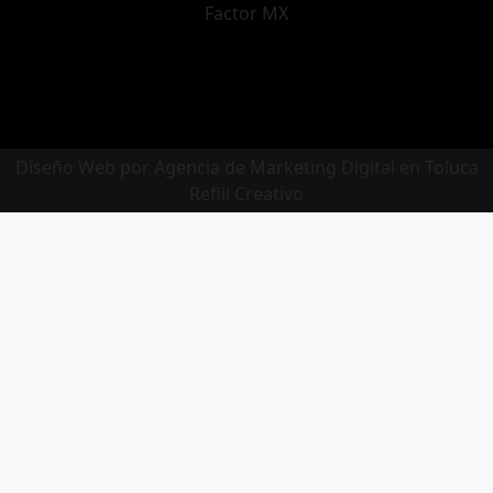
Diseño web y logotipo
refillcreativo.com
Diseño Web por Agencia de Marketing Digital en Toluca
Refill Creativo