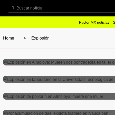
Factor MX noticias
S
Home
Explosión
Seguridad
mayo 1, 2024
Explosión en Almoloya: Mueren dos por t
Seguridad
febrero 16, 2024
Explosión en laboratorio en la Universi
EDOMEX
octubre 10, 2023
Explosión de polvorín en Almoloya; mue
EDOMEX
julio 4, 2023
Por acumulación de gas, explota tirader
EDOMEX
julio 4, 2023