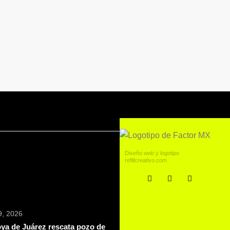
Diseño web y logotipo
refillcreativo.com
 9, 2026
ya de Juárez rescata pozo de