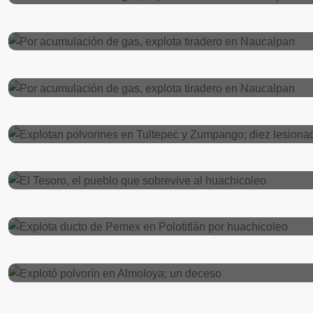
Por acumulación de gas, explota tirader
EDOMEX
julio 4, 2023
Por acumulación de gas, explota tirader
Seguridad
junio 27, 2023
Explotan polvorines en Tultepec y Zump
EDOMEX
mayo 26, 2023
El Tesoro, el pueblo que sobrevive al hu
EDOMEX
mayo 24, 2023
Explota ducto de Pemex en Polotitlán po
Locales
abril 28, 2023
Explotó polvorín en Almoloya; un deces