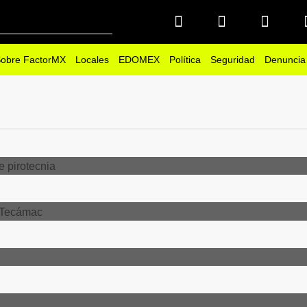
obre FactorMX
Locales
EDOMEX
Política
Seguridad
Denuncia
ragedia en taller de
dad Tecnológica de Tecámac
re una mujer
o en Naucalpan