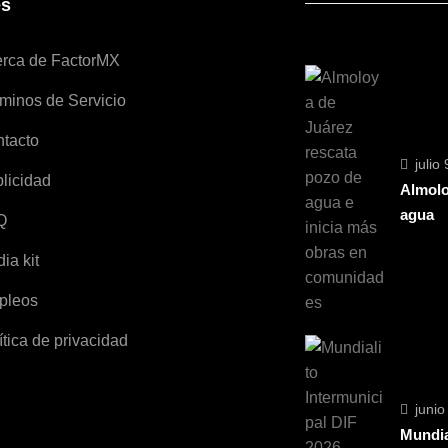
es
rca de FactorMX
minos de Servicio
tacto
julio
licidad
Almolo
agua
Q
ia kit
pleos
ítica de privacidad
junio
Mundia