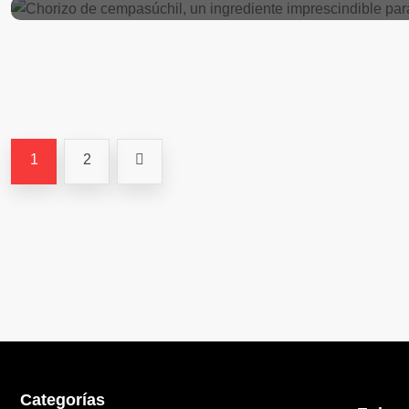
Con totomoxtle o guayaba, así es el pan
1
2
Categorías