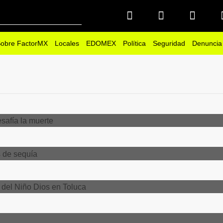
obre FactorMX
Locales
EDOMEX
Política
Seguridad
Denuncia
na tradición que desafía
evoción en
, resanan imágenes
 con causa