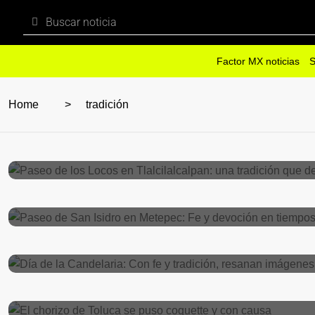
Factor MX noticias
S
Home
tradición
EDOMEX
octubre 6, 2024
Paseo de los Locos en Tlalcilalcalpan: u
Locales
mayo 21, 2024
Paseo de San Isidro en Metepec: Fe y d
Locales
febrero 1, 2024
Día de la Candelaria: Con fe y tradición
Historias De Vida
enero 24, 2024
El chorizo de Toluca se puso coquette y
Historias De Vida
enero 14, 2024