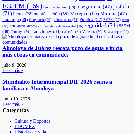
FGJEM
(169)
justicia
Inseguridad
(47)
Guardia Nacional
(19)
(71)
Metepec
(65)
Morena
(47)
manifestación
(39)
Lerma
(28)
nota roja
(39)
Politica
(37)
Ocoyoacac
(20)
policía estatal
(21)
PVEM
(20)
salud
seguridad
(71)
SSEM
San Mateo Atenco
(22)
(18)
Secretaría de Seguridad
(16)
(30)
tradiciones
(34)
Temoaya
(20)
tradición
(21)
Violencia
(20)
Zinacantepec
(22)
Almoloya de Juárez rescata pozo de agua e inicia
más obras en comunidades
julio 9, 2026
Leer más »
Mundialito Intermunicipal DIF 2026 reúne a
familias en Almoloya
junio 19, 2026
Leer más »
Categorías
Cultura y Deportes
EDOMEX
Historias de vida