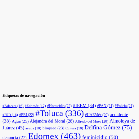
Etiquetas de navegación
#IEEM
(34)
#Homicidio
(22)
#PAN
(21)
#Policía
(21)
#Edoméx
(17)
#Balacera
(16)
#Toluca
(336)
accidente
#PRI
(22)
#UAEMéx
(20)
#PRD
(16)
(38)
Almoloya de
Agua
(25)
Alejandra del Moral
(28)
Alfredo del Mazo
(20)
Delfina Gómez
(75)
Juárez
(45)
bloqueo
(23)
ayuda
(18)
Cultura
(18)
Edomex
(463)
feminicidio
(50)
denuncia
(27)