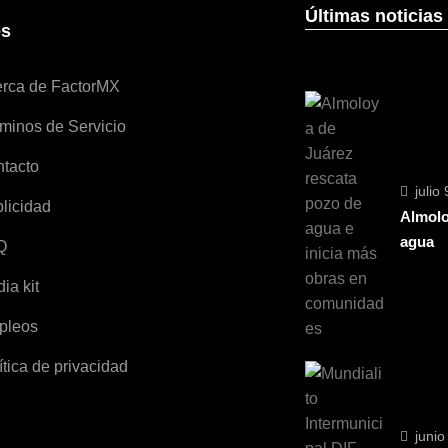
Últimas noticias
es
rca de FactorMX
minos de Servicio
tacto
julio
licidad
Almolo
agua
Q
ia kit
pleos
ítica de privacidad
junio