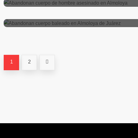
Abandonan cuerpo baleado en Almoloya
1
2