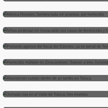
Mónica Rosales: Sentenciada sin prueba
EDOMEX
febrero 21, 2024
Niñas protestan en Xonacatlán por casos
Seguridad
enero 27, 2024
Presunto agresor del fiscal del Edomex, 
Seguridad
septiembre 27, 2023
Homicidio múltiple en Zinacantepec: Bal
Seguridad
septiembre 6, 2023
Abandonan cuerpo dentro de un tambo e
Seguridad
agosto 9, 2023
Jornada roja en el Valle de Toluca; tres 
Seguridad
julio 30, 2023
Abandonan cuerpo de hombre asesinado
Seguridad
julio 24, 2023