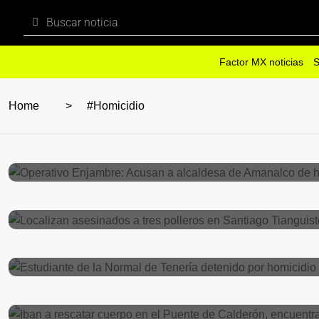
Factor MX noticias
S
Home
#Homicidio
Seguridad
noviembre 24, 2024
Operativo Enjambre: Acusan a alcaldesa
Seguridad
septiembre 11, 2024
Localizan asesinados a tres polleros en
EDOMEX
julio 19, 2024
Estudiante de la Normal de Tenería dete
Seguridad
julio 17, 2024
Iban a rescatar cuerpo en el Puente de 
EDOMEX
marzo 20, 2024