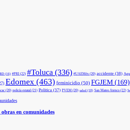
#Toluca
(336)
accidente
(38)
Agu
#PRI
(22)
#UAEMéx
(20)
PRD
(16)
Edomex
(463)
FGJEM
(169)
feminicidio
(50)
27)
Politica
(37)
cac
(20)
policía estatal
(21)
PVEM
(20)
San Mateo Atenco
(22)
salud
(18)
S
s obras en comunidades