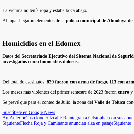
La víctima no tenía ropa y estaba boca abajo.
Al lugar llegaron elementos de la
policía municipal de Almoloya de
Homicidios en el Edomex
Datos del
Secretariado Ejecutivo del Sistema Nacional de Seguri
investigados como homicidios dolosos.
Del total de asesinatos,
829 fueron con arma de fuego, 113 con arm
Los meses más violentos del primer semestre de 2023 fueron
enero
y
Se prevé que para el conteo de Julio, la zona del
Valle de Toluca
conc
Suscríbete en Google News
Ant
Anterior
Caso kínder Izcalli: Reintegran a Cristopher con sus abue
Siguiente
Flecha Roja y Caminante anuncian alza en pasaje
Siguiente