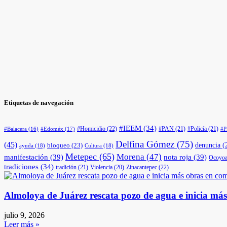
Etiquetas de navegación
#IEEM
(34)
#Homicidio
(22)
#PAN
(21)
#Policía
(21)
#Edoméx
(17)
#Balacera
(16)
#
Delfina Gómez
(75)
(45)
denuncia
(
bloqueo
(23)
ayuda
(18)
Cultura
(18)
Metepec
(65)
Morena
(47)
manifestación
(39)
nota roja
(39)
Ocoyoa
tradiciones
(34)
tradición
(21)
Violencia
(20)
Zinacantepec
(22)
Almoloya de Juárez rescata pozo de agua e inicia má
julio 9, 2026
Leer más »