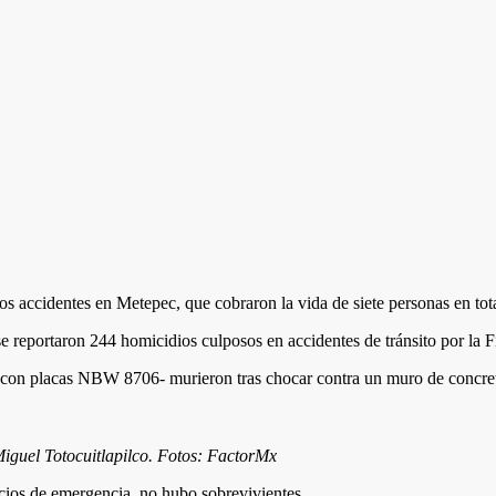
s accidentes en Metepec, que cobraron la vida de siete personas en tota
e reportaron 244 homicidios culposos en accidentes de tránsito por la F
-con placas NBW 8706- murieron tras chocar contra un muro de concreto 
Miguel Totocuitlapilco. Fotos: FactorMx
icios de emergencia, no hubo sobrevivientes.