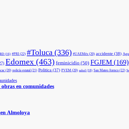
#Toluca
(336)
accidente
(38)
Agu
#PRI
(22)
#UAEMéx
(20)
PRD
(16)
Edomex
(463)
FGJEM
(169)
feminicidio
(50)
27)
Politica
(37)
cac
(20)
policía estatal
(21)
PVEM
(20)
San Mateo Atenco
(22)
salud
(18)
S
s obras en comunidades
s en Almoloya