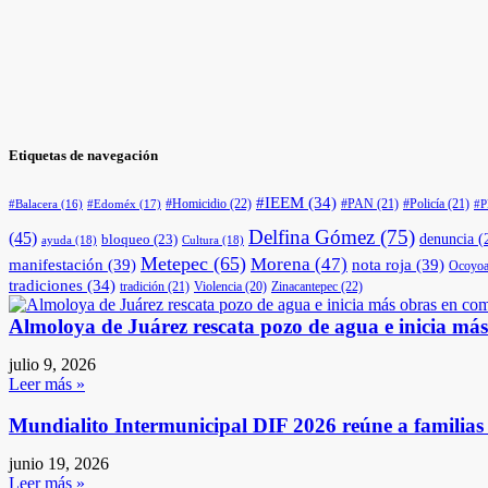
Etiquetas de navegación
#IEEM
(34)
#Homicidio
(22)
#PAN
(21)
#Policía
(21)
#Edoméx
(17)
#Balacera
(16)
#
Delfina Gómez
(75)
(45)
denuncia
(
bloqueo
(23)
ayuda
(18)
Cultura
(18)
Metepec
(65)
Morena
(47)
manifestación
(39)
nota roja
(39)
Ocoyoa
tradiciones
(34)
tradición
(21)
Violencia
(20)
Zinacantepec
(22)
Almoloya de Juárez rescata pozo de agua e inicia má
julio 9, 2026
Leer más »
Mundialito Intermunicipal DIF 2026 reúne a familia
junio 19, 2026
Leer más »