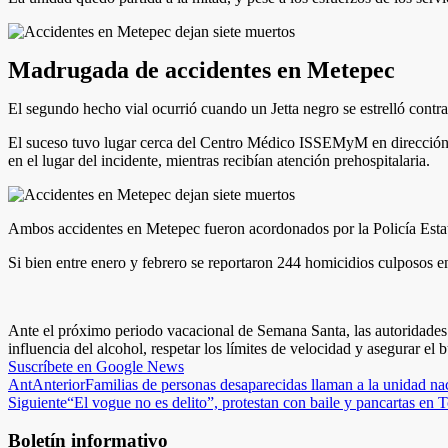
Madrugada de accidentes en Metepec
El segundo hecho vial ocurrió cuando un Jetta negro se estrelló contr
El suceso tuvo lugar cerca del Centro Médico ISSEMyM en dirección a
en el lugar del incidente, mientras recibían atención prehospitalaria.
Ambos accidentes en Metepec fueron acordonados por la Policía Estata
Si bien entre enero y febrero se reportaron 244 homicidios culposos en
Ante el próximo periodo vacacional de Semana Santa, las autoridades h
influencia del alcohol, respetar los límites de velocidad y asegurar el
Suscríbete en Google News
Ant
Anterior
Familias de personas desaparecidas llaman a la unidad na
Siguiente
“El vogue no es delito”, protestan con baile y pancartas en 
Boletín informativo