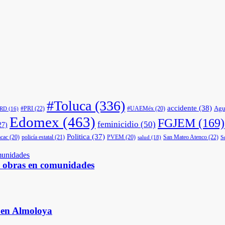
#Toluca
(336)
accidente
(38)
Agu
#PRI
(22)
#UAEMéx
(20)
PRD
(16)
Edomex
(463)
FGJEM
(169)
feminicidio
(50)
27)
Politica
(37)
cac
(20)
policía estatal
(21)
PVEM
(20)
San Mateo Atenco
(22)
salud
(18)
S
s obras en comunidades
s en Almoloya