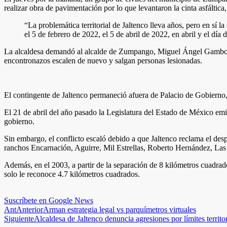
realizar obra de pavimentación por lo que levantaron la cinta asfáltica,
“La problemática territorial de Jaltenco lleva años, pero en sí l
el 5 de febrero de 2022, el 5 de abril de 2022, en abril y el día 
La alcaldesa demandó al alcalde de Zumpango, Miguel Ángel Gamboa Mo
encontronazos escalen de nuevo y salgan personas lesionadas.
El contingente de Jaltenco permaneció afuera de Palacio de Gobierno, e
El 21 de abril del año pasado la Legislatura del Estado de México emit
gobierno.
Sin embargo, el conflicto escaló debido a que Jaltenco reclama el des
ranchos Encarnación, Aguirre, Mil Estrellas, Roberto Hernández, Las
Además, en el 2003, a partir de la separación de 8 kilómetros cuadra
solo le reconoce 4.7 kilómetros cuadrados.
Suscríbete en Google News
Ant
Anterior
Arman estrategia legal vs parquímetros virtuales
Siguiente
Alcaldesa de Jaltenco denuncia agresiones por límites territor