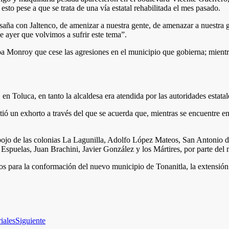
 esto pese a que se trata de una vía estatal rehabilitada el mes pasado.
a saña con Jaltenco, de amenizar a nuestra gente, de amenazar a nuestra g
de ayer que volvimos a sufrir este tema”.
nroy que cese las agresiones en el municipio que gobierna; mientras q
n Toluca, en tanto la alcaldesa era atendida por las autoridades estatal
ió un exhorto a través del que se acuerda que, mientras se encuentre en
pojo de las colonias La Lagunilla, Adolfo López Mateos, San Antonio de 
 Espuelas, Juan Brachini, Javier González y los Mártires, por parte d
dos para la conformación del nuevo municipio de Tonanitla, la extensió
iales
Siguiente