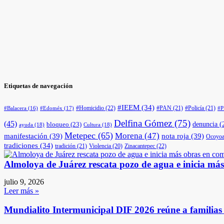
Etiquetas de navegación
#IEEM
(34)
#Homicidio
(22)
#PAN
(21)
#Policía
(21)
#Edoméx
(17)
#Balacera
(16)
#
Delfina Gómez
(75)
(45)
denuncia
(
bloqueo
(23)
ayuda
(18)
Cultura
(18)
Metepec
(65)
Morena
(47)
manifestación
(39)
nota roja
(39)
Ocoyoa
tradiciones
(34)
tradición
(21)
Violencia
(20)
Zinacantepec
(22)
Almoloya de Juárez rescata pozo de agua e inicia má
julio 9, 2026
Leer más »
Mundialito Intermunicipal DIF 2026 reúne a familia