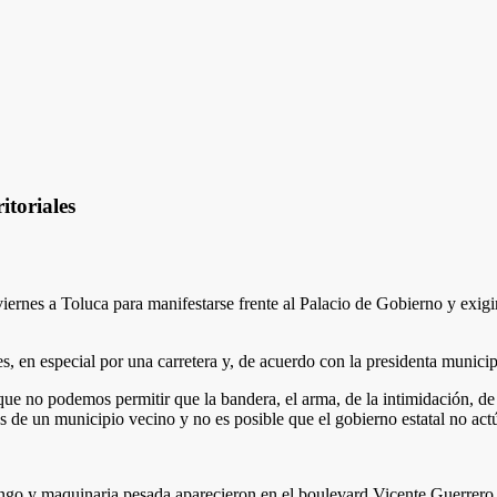
itoriales
iernes a Toluca para manifestarse frente al Palacio de Gobierno y exigi
 en especial por una carretera y, de acuerdo con la presidenta municipal
que no podemos permitir que la bandera, el arma, de la intimidación, de
s de un municipio vecino y no es posible que el gobierno estatal no actú
go y maquinaria pesada aparecieron en el boulevard Vicente Guerrero, s