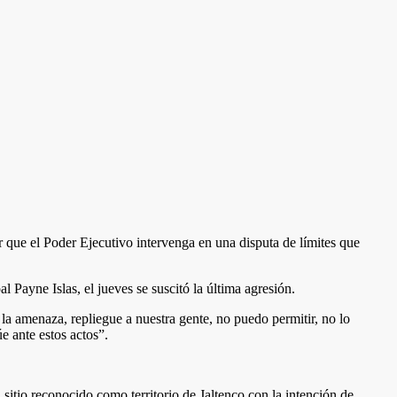
r que el Poder Ejecutivo intervenga en una disputa de límites que
 Payne Islas, el jueves se suscitó la última agresión.
 la amenaza, repliegue a nuestra gente, no puedo permitir, no lo
e ante estos actos”.
itio reconocido como territorio de Jaltenco con la intención de