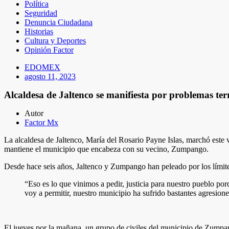
Política
Seguridad
Denuncia Ciudadana
Historias
Cultura y Deportes
Opinión Factor
EDOMEX
agosto 11, 2023
Alcaldesa de Jaltenco se manifiesta por problemas terr
Autor
Factor Mx
La alcaldesa de Jaltenco, María del Rosario Payne Islas, marchó este v
mantiene el municipio que encabeza con su vecino, Zumpango.
Desde hace seis años, Jaltenco y Zumpango han peleado por los límites,
“Eso es lo que vinimos a pedir, justicia para nuestro pueblo por
voy a permitir, nuestro municipio ha sufrido bastantes agresione
El jueves por la mañana, un grupo de civiles del municipio de Zumpan