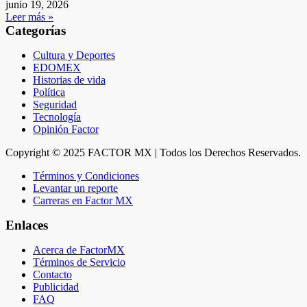
junio 19, 2026
Leer más »
Categorías
Cultura y Deportes
EDOMEX
Historias de vida
Política
Seguridad
Tecnología
Opinión Factor
Copyright © 2025 FACTOR MX | Todos los Derechos Reservados.
Términos y Condiciones
Levantar un reporte
Carreras en Factor MX
Enlaces
Acerca de FactorMX
Términos de Servicio
Contacto
Publicidad
FAQ