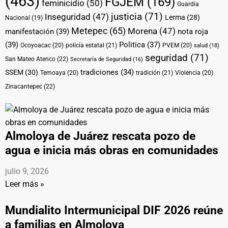
(463)
FGJEM
(169)
feminicidio
(50)
Guardia
justicia
(71)
Inseguridad
(47)
Lerma
(28)
Nacional
(19)
Metepec
(65)
Morena
(47)
manifestación
(39)
nota roja
(39)
Politica
(37)
Ocoyoacac
(20)
policía estatal
(21)
PVEM
(20)
salud
(18)
seguridad
(71)
San Mateo Atenco
(22)
Secretaría de Seguridad
(16)
tradiciones
(34)
SSEM
(30)
Temoaya
(20)
tradición
(21)
Violencia
(20)
Zinacantepec
(22)
Almoloya de Juárez rescata pozo de
agua e inicia más obras en comunidades
julio 9, 2026
Leer más »
Mundialito Intermunicipal DIF 2026 reúne
a familias en Almoloya