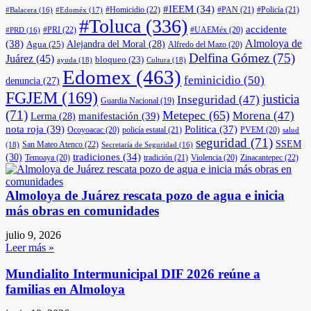
#IEEM
(34)
#Homicidio
(22)
#PAN
(21)
#Policía
(21)
#Edoméx
(17)
#Balacera
(16)
#Toluca
(336)
accidente
#PRI
(22)
#UAEMéx
(20)
#PRD
(16)
(38)
Almoloya de
Agua
(25)
Alejandra del Moral
(28)
Alfredo del Mazo
(20)
Delfina Gómez
(75)
Juárez
(45)
bloqueo
(23)
ayuda
(18)
Cultura
(18)
Edomex
(463)
feminicidio
(50)
denuncia
(27)
FGJEM
(169)
justicia
Inseguridad
(47)
Guardia Nacional
(19)
(71)
Metepec
(65)
Morena
(47)
manifestación
(39)
Lerma
(28)
nota roja
(39)
Politica
(37)
Ocoyoacac
(20)
policía estatal
(21)
PVEM
(20)
salud
seguridad
(71)
SSEM
San Mateo Atenco
(22)
(18)
Secretaría de Seguridad
(16)
(30)
tradiciones
(34)
Temoaya
(20)
tradición
(21)
Violencia
(20)
Zinacantepec
(22)
Almoloya de Juárez rescata pozo de agua e inicia
más obras en comunidades
julio 9, 2026
Leer más »
Mundialito Intermunicipal DIF 2026 reúne a
familias en Almoloya