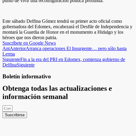
punto de vivir una reconfiguración política profunda.
Este sábado Delfina Gómez tendrá su primer acto oficial como
gobernadora del Edomex, encabezará el Desfile de Independencia y
montará la Guardia de Honor en el monumento a Hidalgo y los
héroes que nos dieron patria.
Suscríbete en Google News
Ant
Anterior
Arranca operaciones El Insurgente… pero sólo hasta
Lerma
Siguiente
Fin a la era del PRI en Edomex, comienza gobierno de
Delfina
Siguiente
Boletín informativo
Obtenga todas las actualizaciones e
información semanal
Suscribirse