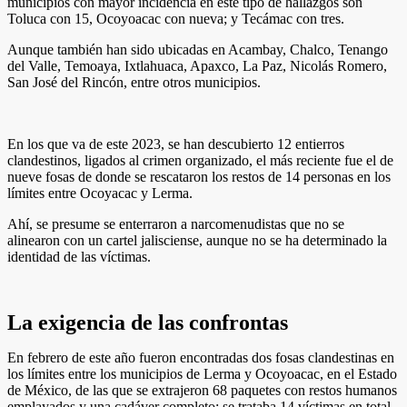
municipios con mayor incidencia en este tipo de hallazgos son
Toluca con 15, Ocoyoacac con nueva; y Tecámac con tres.
Aunque también han sido ubicadas en Acambay, Chalco, Tenango
del Valle, Temoaya, Ixtlahuaca, Apaxco, La Paz, Nicolás Romero,
San José del Rincón, entre otros municipios.
En los que va de este 2023, se han descubierto 12 entierros
clandestinos, ligados al crimen organizado, el más reciente fue el de
nueve fosas de donde se rescataron los restos de 14 personas en los
límites entre Ocoyacac y Lerma.
Ahí, se presume se enterraron a narcomenudistas que no se
alinearon con un cartel jalisciense, aunque no se ha determinado la
identidad de las víctimas.
La exigencia de las confrontas
En febrero de este año fueron encontradas dos fosas clandestinas en
los límites entre los municipios de Lerma y Ocoyoacac, en el Estado
de México, de las que se extrajeron 68 paquetes con restos humanos
emplayados y una cadáver completo; se trataba 14 víctimas en total.