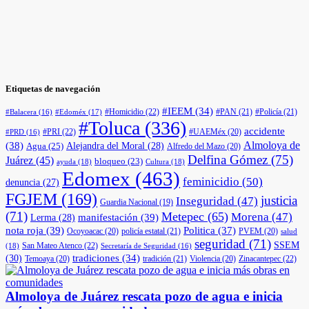
Etiquetas de navegación
#IEEM
(34)
#Homicidio
(22)
#PAN
(21)
#Policía
(21)
#Edoméx
(17)
#Balacera
(16)
#Toluca
(336)
accidente
#PRI
(22)
#UAEMéx
(20)
#PRD
(16)
(38)
Almoloya de
Agua
(25)
Alejandra del Moral
(28)
Alfredo del Mazo
(20)
Delfina Gómez
(75)
Juárez
(45)
bloqueo
(23)
ayuda
(18)
Cultura
(18)
Edomex
(463)
feminicidio
(50)
denuncia
(27)
FGJEM
(169)
justicia
Inseguridad
(47)
Guardia Nacional
(19)
(71)
Metepec
(65)
Morena
(47)
manifestación
(39)
Lerma
(28)
nota roja
(39)
Politica
(37)
Ocoyoacac
(20)
policía estatal
(21)
PVEM
(20)
salud
seguridad
(71)
SSEM
San Mateo Atenco
(22)
(18)
Secretaría de Seguridad
(16)
(30)
tradiciones
(34)
Temoaya
(20)
tradición
(21)
Violencia
(20)
Zinacantepec
(22)
Almoloya de Juárez rescata pozo de agua e inicia