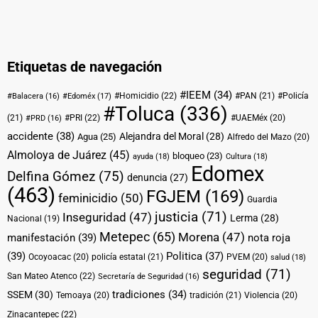
Etiquetas de navegación
#IEEM
(34)
#Homicidio
(22)
#PAN
(21)
#Policía
#Balacera
(16)
#Edoméx
(17)
#Toluca
(336)
(21)
#PRI
(22)
#UAEMéx
(20)
#PRD
(16)
accidente
(38)
Alejandra del Moral
(28)
Agua
(25)
Alfredo del Mazo
(20)
Almoloya de Juárez
(45)
bloqueo
(23)
ayuda
(18)
Cultura
(18)
Edomex
Delfina Gómez
(75)
denuncia
(27)
(463)
FGJEM
(169)
feminicidio
(50)
Guardia
justicia
(71)
Inseguridad
(47)
Lerma
(28)
Nacional
(19)
Metepec
(65)
Morena
(47)
manifestación
(39)
nota roja
(39)
Politica
(37)
Ocoyoacac
(20)
policía estatal
(21)
PVEM
(20)
salud
(18)
seguridad
(71)
San Mateo Atenco
(22)
Secretaría de Seguridad
(16)
tradiciones
(34)
SSEM
(30)
Temoaya
(20)
tradición
(21)
Violencia
(20)
Zinacantepec
(22)