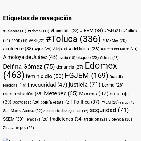
Etiquetas de navegación
#IEEM
(34)
#Homicidio
(22)
#PAN
(21)
#Policía
#Balacera
(16)
#Edoméx
(17)
#Toluca
(336)
(21)
#PRI
(22)
#UAEMéx
(20)
#PRD
(16)
accidente
(38)
Alejandra del Moral
(28)
Agua
(25)
Alfredo del Mazo
(20)
Almoloya de Juárez
(45)
bloqueo
(23)
ayuda
(18)
Cultura
(18)
Edomex
Delfina Gómez
(75)
denuncia
(27)
(463)
FGJEM
(169)
feminicidio
(50)
Guardia
justicia
(71)
Inseguridad
(47)
Lerma
(28)
Nacional
(19)
Metepec
(65)
Morena
(47)
manifestación
(39)
nota roja
(39)
Politica
(37)
Ocoyoacac
(20)
policía estatal
(21)
PVEM
(20)
salud
(18)
seguridad
(71)
San Mateo Atenco
(22)
Secretaría de Seguridad
(16)
tradiciones
(34)
SSEM
(30)
Temoaya
(20)
tradición
(21)
Violencia
(20)
Zinacantepec
(22)