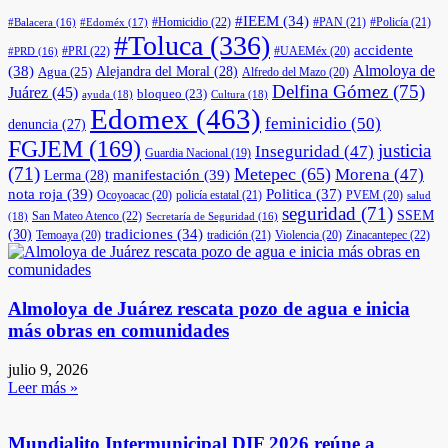
#IEEM
(34)
#Homicidio
(22)
#PAN
(21)
#Policía
(21)
#Edoméx
(17)
#Balacera
(16)
#Toluca
(336)
accidente
#PRI
(22)
#UAEMéx
(20)
#PRD
(16)
(38)
Almoloya de
Agua
(25)
Alejandra del Moral
(28)
Alfredo del Mazo
(20)
Delfina Gómez
(75)
Juárez
(45)
bloqueo
(23)
ayuda
(18)
Cultura
(18)
Edomex
(463)
feminicidio
(50)
denuncia
(27)
FGJEM
(169)
justicia
Inseguridad
(47)
Guardia Nacional
(19)
(71)
Metepec
(65)
Morena
(47)
manifestación
(39)
Lerma
(28)
nota roja
(39)
Politica
(37)
Ocoyoacac
(20)
policía estatal
(21)
PVEM
(20)
salud
seguridad
(71)
SSEM
San Mateo Atenco
(22)
(18)
Secretaría de Seguridad
(16)
(30)
tradiciones
(34)
Temoaya
(20)
tradición
(21)
Violencia
(20)
Zinacantepec
(22)
Almoloya de Juárez rescata pozo de agua e inicia
más obras en comunidades
julio 9, 2026
Leer más »
Mundialito Intermunicipal DIF 2026 reúne a