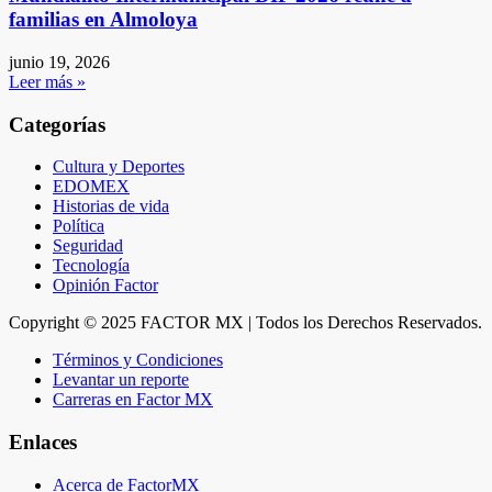
familias en Almoloya
junio 19, 2026
Leer más »
Categorías
Cultura y Deportes
EDOMEX
Historias de vida
Política
Seguridad
Tecnología
Opinión Factor
Copyright © 2025 FACTOR MX | Todos los Derechos Reservados.
Términos y Condiciones
Levantar un reporte
Carreras en Factor MX
Enlaces
Acerca de FactorMX