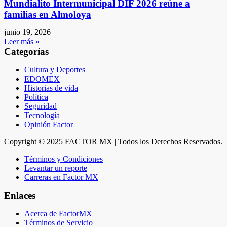
Mundialito Intermunicipal DIF 2026 reúne a
familias en Almoloya
junio 19, 2026
Leer más »
Categorías
Cultura y Deportes
EDOMEX
Historias de vida
Política
Seguridad
Tecnología
Opinión Factor
Copyright © 2025 FACTOR MX | Todos los Derechos Reservados.
Términos y Condiciones
Levantar un reporte
Carreras en Factor MX
Enlaces
Acerca de FactorMX
Términos de Servicio