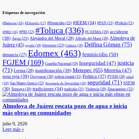
Etiquetas de navegación
#IEEM
(34)
#Homicidio
(22)
#PAN
(21)
#Policía
(21)
#Edoméx
(17)
#Balacera
(16)
#Toluca
(336)
accidente
#PRI
(22)
#UAEMéx
(20)
#PRD
(16)
(38)
Almoloya de
Agua
(25)
Alejandra del Moral
(28)
Alfredo del Mazo
(20)
Delfina Gómez
(75)
Juárez
(45)
bloqueo
(23)
ayuda
(18)
Cultura
(18)
Edomex
(463)
feminicidio
(50)
denuncia
(27)
FGJEM
(169)
justicia
Inseguridad
(47)
Guardia Nacional
(19)
(71)
Metepec
(65)
Morena
(47)
manifestación
(39)
Lerma
(28)
nota roja
(39)
Politica
(37)
Ocoyoacac
(20)
policía estatal
(21)
PVEM
(20)
salud
seguridad
(71)
SSEM
San Mateo Atenco
(22)
(18)
Secretaría de Seguridad
(16)
(30)
tradiciones
(34)
Temoaya
(20)
tradición
(21)
Violencia
(20)
Zinacantepec
(22)
Almoloya de Juárez rescata pozo de agua e inicia
más obras en comunidades
julio 9, 2026
Leer más »