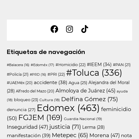
Etiquetas de navegación
#IEEM
(34)
#Homicidio
(22)
#PAN
(21)
#Edoméx
(17)
#Balacera
(16)
#Toluca
(336)
#Policía
(21)
#PRI
(22)
#PRD
(16)
accidente
(38)
Agua
(25)
Alejandra del Moral
#UAEMéx
(20)
Almoloya de Juárez
(45)
(28)
Alfredo del Mazo
(20)
ayuda
Delfina Gómez
(75)
bloqueo
(23)
(18)
Cultura
(18)
Edomex
(463)
feminicidio
denuncia
(27)
FGJEM
(169)
(50)
Guardia Nacional
(19)
justicia
(71)
Inseguridad
(47)
Lerma
(28)
Metepec
(65)
Morena
(47)
manifestación
(39)
nota