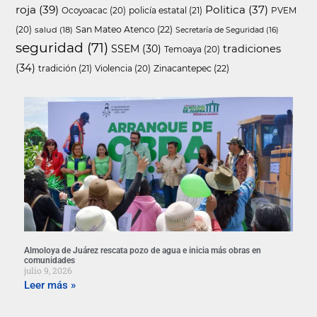
roja
(39)
Politica
(37)
policía estatal
(21)
Ocoyoacac
(20)
PVEM
San Mateo Atenco
(22)
(20)
salud
(18)
Secretaría de Seguridad
(16)
seguridad
(71)
SSEM
(30)
tradiciones
Temoaya
(20)
(34)
tradición
(21)
Zinacantepec
(22)
Violencia
(20)
Almoloya de Juárez rescata pozo de agua e inicia más obras en
comunidades
julio 9, 2026
Leer más »