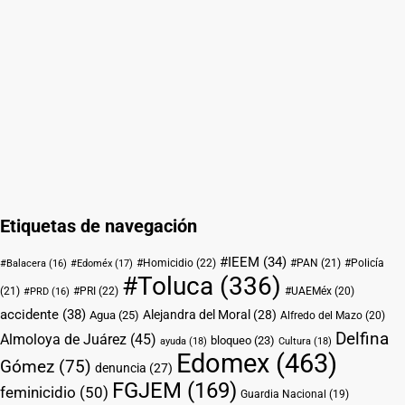
Etiquetas de navegación
#IEEM
(34)
#Homicidio
(22)
#PAN
(21)
#Policía
#Balacera
(16)
#Edoméx
(17)
#Toluca
(336)
(21)
#PRI
(22)
#UAEMéx
(20)
#PRD
(16)
accidente
(38)
Alejandra del Moral
(28)
Agua
(25)
Alfredo del Mazo
(20)
Delfina
Almoloya de Juárez
(45)
bloqueo
(23)
ayuda
(18)
Cultura
(18)
Edomex
(463)
Gómez
(75)
denuncia
(27)
FGJEM
(169)
feminicidio
(50)
Guardia Nacional
(19)