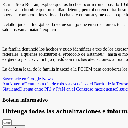
Karina Soto Beltrán, explicó que los hechos ocurrieron el pasado 10 
buscar a un hombre que pretendían detener, pero al no encontrarlo so
puerta… rompieron los vidrios, la chapa y entraron y me decían que 
Detalló que ella fue golpeada y que su hijo que en ese entonces tení
sale nos van a matar”, explicó.
La familia denunció los hechos y pudo identificar a tres de los agres
federales, a quienes solicitaron el Protocolo de Estambul”, hasta el m
exigiendo justicia… mi hijo quedó con muchas afectaciones, ahora no pu
La defensa legal de la familia ingresó a la FGJEM para corroborar los 
Suscríbete en Google News
Ant
Anterior
Denuncian ola de robos a escuelas del Barrio de la Teres
Siguiente
Disputa entre PRI y PAN en el Congreso mexiquense
Siguie
Boletín informativo
Obtenga todas las actualizaciones e infor