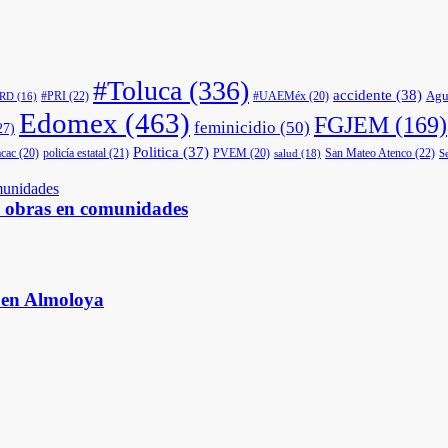
#Toluca
(336)
accidente
(38)
Agu
#PRI
(22)
#UAEMéx
(20)
PRD
(16)
Edomex
(463)
FGJEM
(169)
feminicidio
(50)
27)
Politica
(37)
cac
(20)
policía estatal
(21)
PVEM
(20)
San Mateo Atenco
(22)
salud
(18)
S
s obras en comunidades
s en Almoloya