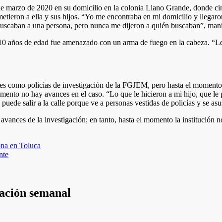
de marzo de 2020 en su domicilio en la colonia Llano Grande, donde cin
metieron a ella y sus hijos. “Yo me encontraba en mi domicilio y llegar
buscaban a una persona, pero nunca me dijeron a quién buscaban”, mani
a 10 años de edad fue amenazado con un arma de fuego en la cabeza. “L
ores como policías de investigación de la FGJEM, pero hasta el momento
omento no hay avances en el caso. “Lo que le hicieron a mi hijo, que le
ede salir a la calle porque ve a personas vestidas de policías y se asu
avances de la investigación; en tanto, hasta el momento la institución n
ona en Toluca
nte
mación semanal