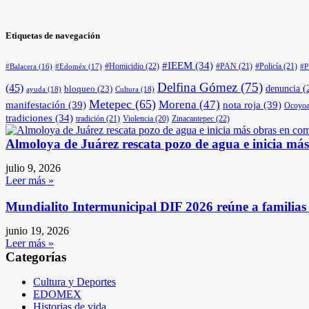
Etiquetas de navegación
#IEEM
(34)
#Homicidio
(22)
#PAN
(21)
#Policía
(21)
#Edoméx
(17)
#Balacera
(16)
#
Delfina Gómez
(75)
(45)
denuncia
(
bloqueo
(23)
ayuda
(18)
Cultura
(18)
Metepec
(65)
Morena
(47)
manifestación
(39)
nota roja
(39)
Ocoyoa
tradiciones
(34)
tradición
(21)
Violencia
(20)
Zinacantepec
(22)
Almoloya de Juárez rescata pozo de agua e inicia má
julio 9, 2026
Leer más »
Mundialito Intermunicipal DIF 2026 reúne a familia
junio 19, 2026
Leer más »
Categorías
Cultura y Deportes
EDOMEX
Historias de vida