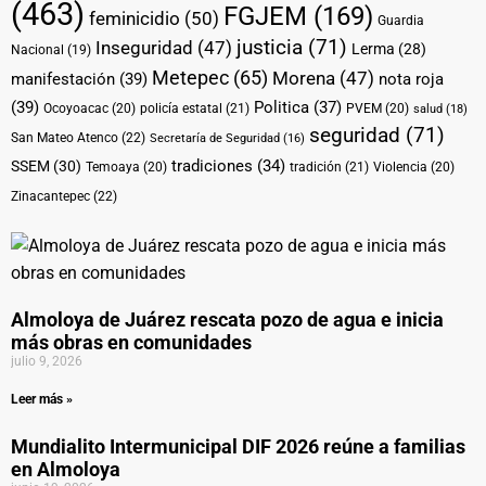
(463)
FGJEM
(169)
feminicidio
(50)
Guardia
justicia
(71)
Inseguridad
(47)
Lerma
(28)
Nacional
(19)
Metepec
(65)
Morena
(47)
manifestación
(39)
nota roja
(39)
Politica
(37)
Ocoyoacac
(20)
policía estatal
(21)
PVEM
(20)
salud
(18)
seguridad
(71)
San Mateo Atenco
(22)
Secretaría de Seguridad
(16)
tradiciones
(34)
SSEM
(30)
Temoaya
(20)
tradición
(21)
Violencia
(20)
Zinacantepec
(22)
Almoloya de Juárez rescata pozo de agua e inicia
más obras en comunidades
julio 9, 2026
Leer más »
Mundialito Intermunicipal DIF 2026 reúne a familias
en Almoloya