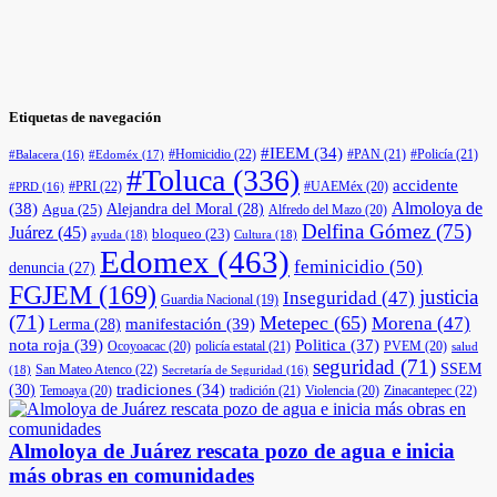
Etiquetas de navegación
#IEEM
(34)
#Homicidio
(22)
#PAN
(21)
#Policía
(21)
#Edoméx
(17)
#Balacera
(16)
#Toluca
(336)
accidente
#PRI
(22)
#UAEMéx
(20)
#PRD
(16)
(38)
Almoloya de
Agua
(25)
Alejandra del Moral
(28)
Alfredo del Mazo
(20)
Delfina Gómez
(75)
Juárez
(45)
bloqueo
(23)
ayuda
(18)
Cultura
(18)
Edomex
(463)
feminicidio
(50)
denuncia
(27)
FGJEM
(169)
justicia
Inseguridad
(47)
Guardia Nacional
(19)
(71)
Metepec
(65)
Morena
(47)
manifestación
(39)
Lerma
(28)
nota roja
(39)
Politica
(37)
Ocoyoacac
(20)
policía estatal
(21)
PVEM
(20)
salud
seguridad
(71)
SSEM
San Mateo Atenco
(22)
(18)
Secretaría de Seguridad
(16)
(30)
tradiciones
(34)
Temoaya
(20)
tradición
(21)
Violencia
(20)
Zinacantepec
(22)
Almoloya de Juárez rescata pozo de agua e inicia
más obras en comunidades