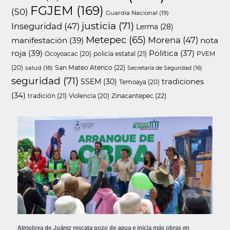
FGJEM
(169)
(50)
Guardia Nacional
(19)
justicia
(71)
Inseguridad
(47)
Lerma
(28)
Metepec
(65)
Morena
(47)
manifestación
(39)
nota
roja
(39)
Politica
(37)
policía estatal
(21)
Ocoyoacac
(20)
PVEM
San Mateo Atenco
(22)
(20)
salud
(18)
Secretaría de Seguridad
(16)
seguridad
(71)
SSEM
(30)
tradiciones
Temoaya
(20)
(34)
tradición
(21)
Zinacantepec
(22)
Violencia
(20)
Almoloya de Juárez rescata pozo de agua e inicia más obras en