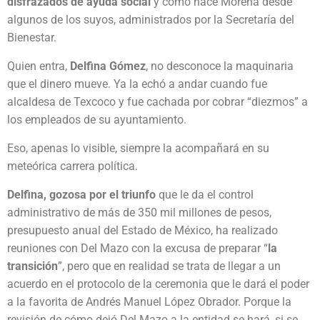
disfrazados de ayuda social
y como hace Morena desde
algunos de los suyos, administrados por la Secretaría del
Bienestar.
Quien entra,
Delfina Gómez
, no desconoce la maquinaria
que el dinero mueve. Ya la echó a andar cuando fue
alcaldesa de Texcoco y fue cachada por cobrar “diezmos” a
los empleados de su ayuntamiento.
Eso, apenas lo visible, siempre la acompañará en su
meteórica carrera política.
Delfina, gozosa por el triunfo
que le da el control
administrativo de más de 350 mil millones de pesos,
presupuesto anual del Estado de México, ha realizado
reuniones con Del Mazo con la excusa de preparar “
la
transición
”, pero que en realidad se trata de llegar a un
acuerdo en el protocolo de la ceremonia que le dará el poder
a la favorita de Andrés Manuel López Obrador. Porque la
revisión de cómo dejó Del Mazo a la entidad se hará, si se