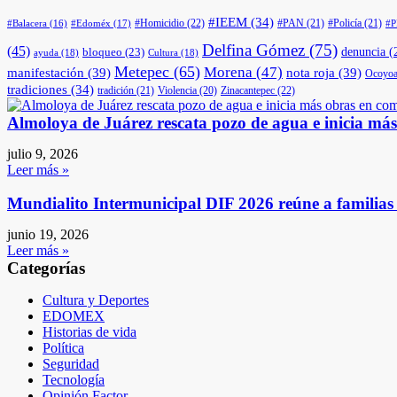
#IEEM
(34)
#Homicidio
(22)
#PAN
(21)
#Policía
(21)
#Edoméx
(17)
#Balacera
(16)
#
Delfina Gómez
(75)
(45)
denuncia
(
bloqueo
(23)
ayuda
(18)
Cultura
(18)
Metepec
(65)
Morena
(47)
manifestación
(39)
nota roja
(39)
Ocoyoa
tradiciones
(34)
tradición
(21)
Violencia
(20)
Zinacantepec
(22)
Almoloya de Juárez rescata pozo de agua e inicia má
julio 9, 2026
Leer más »
Mundialito Intermunicipal DIF 2026 reúne a familia
junio 19, 2026
Leer más »
Categorías
Cultura y Deportes
EDOMEX
Historias de vida
Política
Seguridad
Tecnología
Opinión Factor