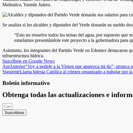
Malinalco, Yasmín Juárez.
Se analiza si los alcaldes y diputados del Verde donarán su sueldo do
“Esto no resuelve todos los temas del agua, por supuesto que 
estaríamos presentándole este proyecto a la gobernadora para q
Asimismo, los integrantes del Partido Verde en Edomex destacaron que c
infraestructura hídrica.
Suscríbete en Google News
Ant
Anterior
“Voy a pedirle a la Virgen que aparezca mi tío”; arranca p
Siguiente
Llama Iglesia Católica al crimen organizado a trabajar por la
Boletín informativo
Obtenga todas las actualizaciones e infor
Suscribirse