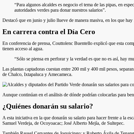
“Para algunos alcaldes es negocio el tema de las pipas, en espe
autoridades verdes para donar nuestros salarios”.
Destacó que en junio y julio llueve de manera masiva, en los que hay 
En carrera contra el Día Cero
En conferencia de prensa, Couttolenc Buentello explicó que esta comp
tienen acceso al agua.
“Sólo se piensa en perforar y la verdad es que no es así, hay mu
Las plantas captadoras cuestan entre 200 mil y 400 mil pesos, separan l
de Chalco, Ixtapaluca y Amecameca.
Aunque continúan en el análisis de dónde podrían colocarlas para ben
¿Quiénes donarán su salario?
A esta iniciativa en la que donarán su salario para hacer frente a la
Samuel Verdeja, de Ocoyoacac; José Alberto Mejía, de Sultepec.
También Rausel Cervantes de Joquicingo; y Roberto Ávila de Tenango