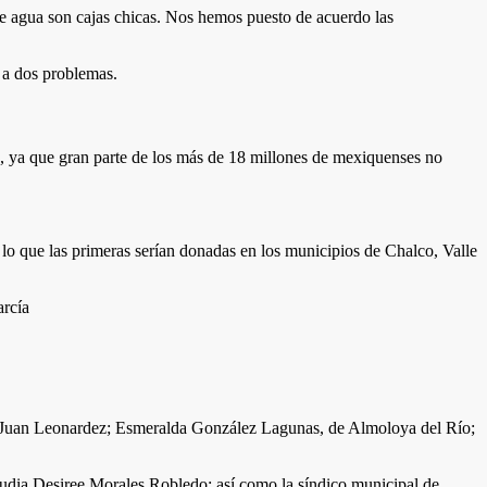
 de agua son cajas chicas. Nos hemos puesto de acuerdo las
n a dos problemas.
s, ya que gran parte de los más de 18 millones de mexiquenses no
or lo que las primeras serían donadas en los municipios de Chalco, Valle
lco, Juan Leonardez; Esmeralda González Lagunas, de Almoloya del Río;
dia Desiree Morales Robledo; así como la síndico municipal de