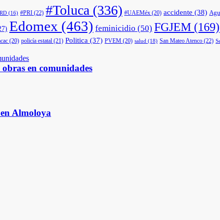
#Toluca
(336)
accidente
(38)
Agu
#PRI
(22)
#UAEMéx
(20)
PRD
(16)
Edomex
(463)
FGJEM
(169)
feminicidio
(50)
27)
Politica
(37)
cac
(20)
policía estatal
(21)
PVEM
(20)
San Mateo Atenco
(22)
salud
(18)
S
s obras en comunidades
s en Almoloya