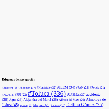
Etiquetas de navegación
#IEEM
(34)
#Homicidio
(22)
#PAN
(21)
#Policía
(21)
#Edoméx
(17)
#Balacera
(16)
#Toluca
(336)
accidente
#PRI
(22)
#UAEMéx
(20)
#PRD
(16)
(38)
Almoloya de
Agua
(25)
Alejandra del Moral
(28)
Alfredo del Mazo
(20)
Delfina Gómez
(75)
Juárez
(45)
bloqueo
(23)
ayuda
(18)
Cultura
(18)