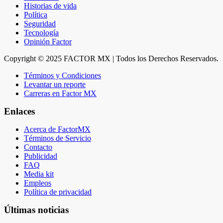
Historias de vida
Política
Seguridad
Tecnología
Opinión Factor
Copyright © 2025 FACTOR MX | Todos los Derechos Reservados.
Términos y Condiciones
Levantar un reporte
Carreras en Factor MX
Enlaces
Acerca de FactorMX
Términos de Servicio
Contacto
Publicidad
FAQ
Media kit
Empleos
Política de privacidad
Últimas noticias