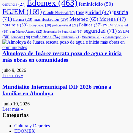
Edomex
(463)
feminicidio
(50)
denuncia
(27)
FGJEM
(169)
justicia
Inseguridad
(47)
Guardia Nacional
(19)
(71)
Metepec
(65)
Morena
(47)
manifestación
(39)
Lerma
(28)
nota roja
(39)
Politica
(37)
Ocoyoacac
(20)
policía estatal
(21)
PVEM
(20)
salud
seguridad
(71)
SSEM
San Mateo Atenco
(22)
(18)
Secretaría de Seguridad
(16)
(30)
tradiciones
(34)
Temoaya
(20)
tradición
(21)
Violencia
(20)
Zinacantepec
(22)
Almoloya de Juárez rescata pozo de agua e inicia
más obras en comunidades
julio 9, 2026
Leer más »
Mundialito Intermunicipal DIF 2026 reúne a
familias en Almoloya
junio 19, 2026
Leer más »
Categorías
Cultura y Deportes
EDOMEX