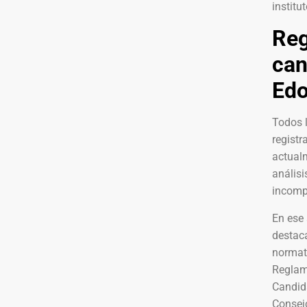
institut
Reg
can
Ed
Todos l
registr
actual
análisi
incomp
En ese 
destaca
normat
Reglam
Candida
Consejo