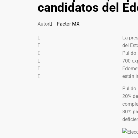
candidatos del E
Autor
Factor MX
La pres
del Es
Pulido 
700 ex
Edomex
están 
Pulido
20% de
complet
80% pr
deficie