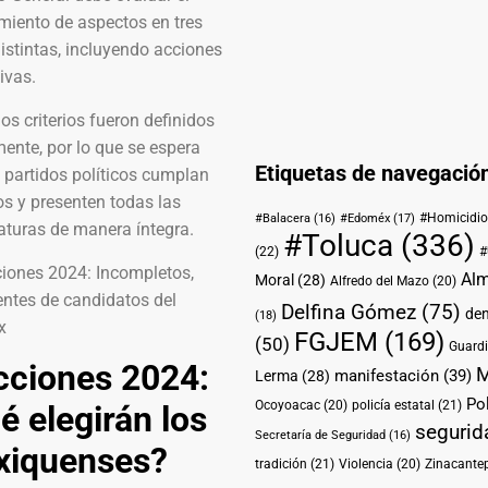
miento de aspectos en tres
istintas, incluyendo acciones
ivas.
os criterios fueron definidos
ente, por lo que se espera
Etiquetas de navegació
 partidos políticos cumplan
os y presenten todas las
#Homicidio
#Balacera
(16)
#Edoméx
(17)
aturas de manera íntegra.
#Toluca
(336)
(22)
#
Alm
Moral
(28)
Alfredo del Mazo
(20)
Delfina Gómez
(75)
de
(18)
FGJEM
(169)
(50)
Guardi
cciones 2024:
M
manifestación
(39)
Lerma
(28)
Pol
Ocoyoacac
(20)
policía estatal
(21)
é elegirán los
segurid
Secretaría de Seguridad
(16)
xiquenses?
tradición
(21)
Violencia
(20)
Zinacante