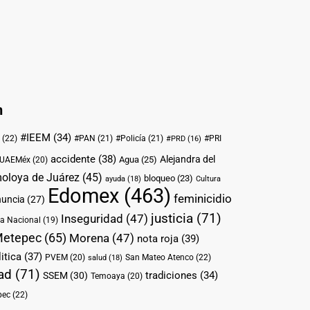
n
#IEEM
(34)
(22)
#PAN
(21)
#Policía
(21)
#PRI
#PRD
(16)
accidente
(38)
Alejandra del
Agua
(25)
UAEMéx
(20)
oloya de Juárez
(45)
bloqueo
(23)
ayuda
(18)
Cultura
Edomex
(463)
feminicidio
nuncia
(27)
justicia
(71)
Inseguridad
(47)
a Nacional
(19)
etepec
(65)
Morena
(47)
nota roja
(39)
itica
(37)
PVEM
(20)
San Mateo Atenco
(22)
salud
(18)
ad
(71)
tradiciones
(34)
SSEM
(30)
Temoaya
(20)
pec
(22)