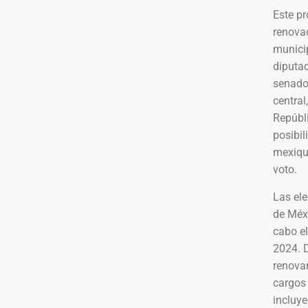
Este pr
renova
municip
diputad
senador
central
Repúbli
posibil
mexiqu
voto.
Las ele
de Méx
cabo e
2024. D
renovar
cargos 
incluye