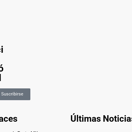
o
i
ó
l
Suscribirse
aces
Últimas Noticia