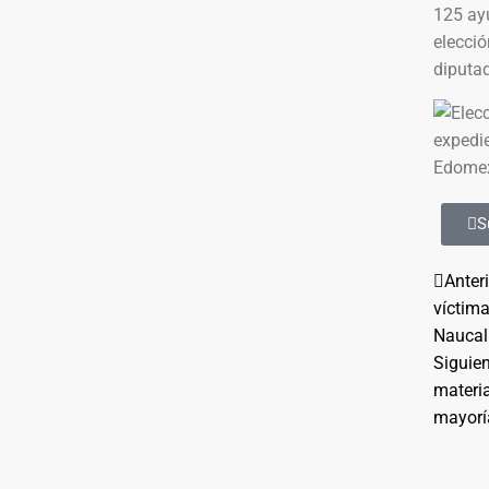
125 ay
elecció
diputad
S
Anter
víctima
Naucal
Siguie
materia
mayorí