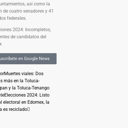
untamientos, así como la
n de cuatro senadores y 41
os federales.
uscríbete en Google News
ior
Muertes viales: Dos
s más en la Toluca-
pan y la Toluca-Tenango
nte
Elecciones 2024: Listo
l electoral en Edomex, la
a es reciclado