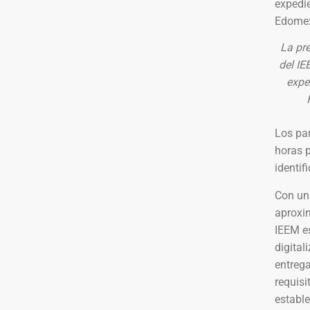
La pr
del IE
expe
Los par
horas p
identif
Con un
aproxi
IEEM es
digital
entrega
requisi
estable