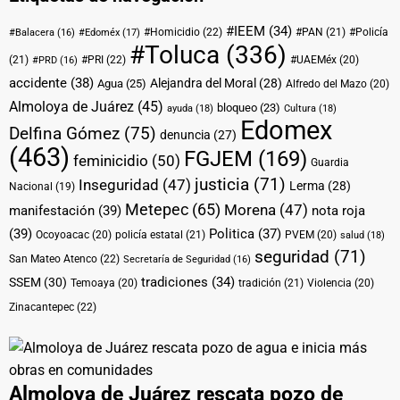
#IEEM
(34)
#Homicidio
(22)
#PAN
(21)
#Policía
#Balacera
(16)
#Edoméx
(17)
#Toluca
(336)
(21)
#PRI
(22)
#UAEMéx
(20)
#PRD
(16)
accidente
(38)
Alejandra del Moral
(28)
Agua
(25)
Alfredo del Mazo
(20)
Almoloya de Juárez
(45)
bloqueo
(23)
ayuda
(18)
Cultura
(18)
Edomex
Delfina Gómez
(75)
denuncia
(27)
(463)
FGJEM
(169)
feminicidio
(50)
Guardia
justicia
(71)
Inseguridad
(47)
Lerma
(28)
Nacional
(19)
Metepec
(65)
Morena
(47)
manifestación
(39)
nota roja
(39)
Politica
(37)
Ocoyoacac
(20)
policía estatal
(21)
PVEM
(20)
salud
(18)
seguridad
(71)
San Mateo Atenco
(22)
Secretaría de Seguridad
(16)
tradiciones
(34)
SSEM
(30)
Temoaya
(20)
tradición
(21)
Violencia
(20)
Zinacantepec
(22)
Almoloya de Juárez rescata pozo de