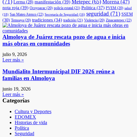
(71)
Metepec
(65)
Morena
(47)
manifestación
(39)
Lerma
(28)
nota roja
(39)
Politica
(37)
Ocoyoacac
(20)
policía estatal
(21)
PVEM
(20)
salud
seguridad
(71)
SSEM
San Mateo Atenco
(22)
(18)
Secretaría de Seguridad
(16)
(30)
tradiciones
(34)
Temoaya
(20)
tradición
(21)
Violencia
(20)
Zinacantepec
(22)
Almoloya de Juárez rescata pozo de agua e inicia
más obras en comunidades
julio 9, 2026
Leer más »
Mundialito Intermunicipal DIF 2026 reúne a
familias en Almoloya
junio 19, 2026
Leer más »
Categorías
Cultura y Deportes
EDOMEX
Historias de vida
Política
Seguridad