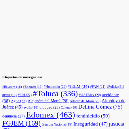
Etiquetas de navegación
#IEEM
(34)
#Homicidio
(22)
#PAN
(21)
#Policía
(21)
#Edoméx
(17)
#Balacera
(16)
#Toluca
(336)
accidente
#PRI
(22)
#UAEMéx
(20)
#PRD
(16)
(38)
Almoloya de
Agua
(25)
Alejandra del Moral
(28)
Alfredo del Mazo
(20)
Delfina Gómez
(75)
Juárez
(45)
bloqueo
(23)
ayuda
(18)
Cultura
(18)
Edomex
(463)
feminicidio
(50)
denuncia
(27)
FGJEM
(169)
justicia
Inseguridad
(47)
Guardia Nacional
(19)