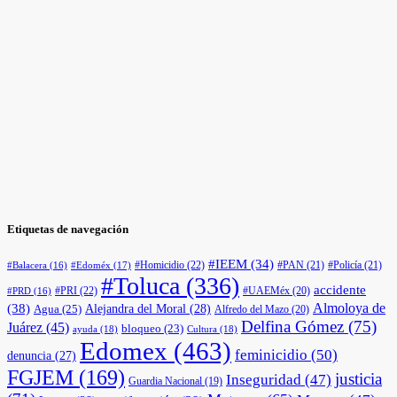
Etiquetas de navegación
#IEEM
(34)
#Homicidio
(22)
#PAN
(21)
#Policía
(21)
#Edoméx
(17)
#Balacera
(16)
#Toluca
(336)
accidente
#PRI
(22)
#UAEMéx
(20)
#PRD
(16)
(38)
Almoloya de
Agua
(25)
Alejandra del Moral
(28)
Alfredo del Mazo
(20)
Delfina Gómez
(75)
Juárez
(45)
bloqueo
(23)
ayuda
(18)
Cultura
(18)
Edomex
(463)
feminicidio
(50)
denuncia
(27)
FGJEM
(169)
justicia
Inseguridad
(47)
Guardia Nacional
(19)