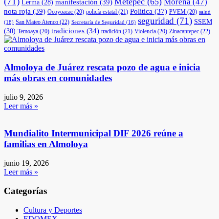
(71)
Metepec
(65)
Morena
(47)
manifestación
(39)
Lerma
(28)
nota roja
(39)
Politica
(37)
Ocoyoacac
(20)
policía estatal
(21)
PVEM
(20)
salud
seguridad
(71)
SSEM
San Mateo Atenco
(22)
(18)
Secretaría de Seguridad
(16)
(30)
tradiciones
(34)
Temoaya
(20)
tradición
(21)
Violencia
(20)
Zinacantepec
(22)
Almoloya de Juárez rescata pozo de agua e inicia
más obras en comunidades
julio 9, 2026
Leer más »
Mundialito Intermunicipal DIF 2026 reúne a
familias en Almoloya
junio 19, 2026
Leer más »
Categorías
Cultura y Deportes
EDOMEX