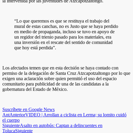
la intervenida por las juventudes de Atzcapotzaltongo.
“Lo que queremos es que se restituya el trabajo del
mural de estas canchas, no es Justo que se haya perdido
en medio de propaganda, incluso se tuvo en apoyo de
un regidor del trienio pasado para los materiales, era
una inversión en el rescate del sentido de comunidad
que hoy está perdida”.
Los afectados temen que en esta decisión se haya contado con
permiso de la delegación de Santa Cruz Atzcapotzaltongo por lo que
exigen una aclaración sobre quien permitió el uso del espacio
comunitario para publicidad de una de las candidatas a la
gobernatura del Estado de México.
Suscríbete en Google News
Ant
Anterior
VIDEO | Arrollan a ciclista en Lerma; su lomito cuidó
el cuerpo
Siguiente
Asalto en autobús: Captan a delincuentes en
Toluca
Siguiente