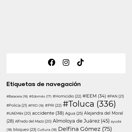
Etiquetas de navegación
#IEEM
(34)
#Homicidio
(22)
#PAN
(21)
#Edoméx
(17)
#Balacera
(16)
#Toluca
(336)
#Policía
(21)
#PRI
(22)
#PRD
(16)
accidente
(38)
Agua
(25)
Alejandra del Moral
#UAEMéx
(20)
Almoloya de Juárez
(45)
(28)
Alfredo del Mazo
(20)
ayuda
Delfina Gómez
(75)
bloqueo
(23)
(18)
Cultura
(18)