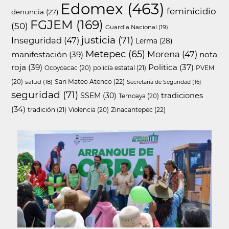
Edomex
(463)
feminicidio
denuncia
(27)
FGJEM
(169)
(50)
Guardia Nacional
(19)
justicia
(71)
Inseguridad
(47)
Lerma
(28)
Metepec
(65)
Morena
(47)
manifestación
(39)
nota
roja
(39)
Politica
(37)
policía estatal
(21)
Ocoyoacac
(20)
PVEM
San Mateo Atenco
(22)
(20)
salud
(18)
Secretaría de Seguridad
(16)
seguridad
(71)
SSEM
(30)
tradiciones
Temoaya
(20)
(34)
tradición
(21)
Zinacantepec
(22)
Violencia
(20)