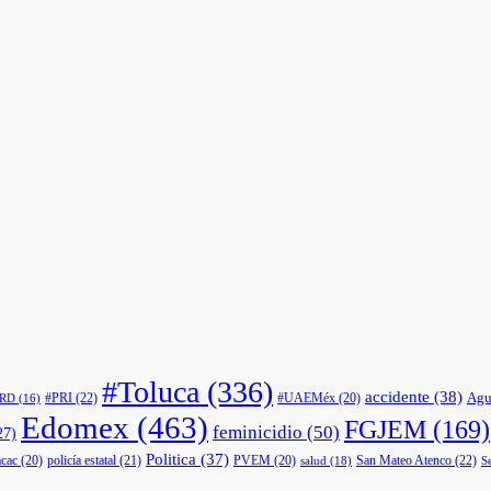
#Toluca
(336)
accidente
(38)
Agu
#PRI
(22)
#UAEMéx
(20)
PRD
(16)
Edomex
(463)
FGJEM
(169)
feminicidio
(50)
27)
Politica
(37)
cac
(20)
policía estatal
(21)
PVEM
(20)
San Mateo Atenco
(22)
salud
(18)
S