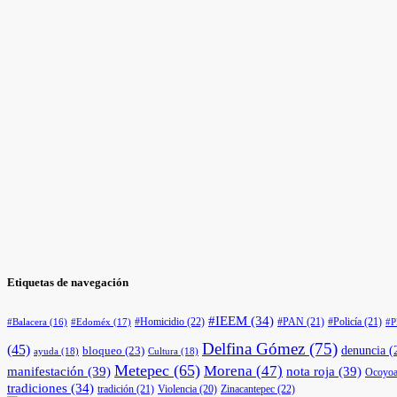
Etiquetas de navegación
#IEEM
(34)
#Homicidio
(22)
#PAN
(21)
#Policía
(21)
#Edoméx
(17)
#Balacera
(16)
#
Delfina Gómez
(75)
(45)
denuncia
(
bloqueo
(23)
ayuda
(18)
Cultura
(18)
Metepec
(65)
Morena
(47)
manifestación
(39)
nota roja
(39)
Ocoyoa
tradiciones
(34)
tradición
(21)
Violencia
(20)
Zinacantepec
(22)