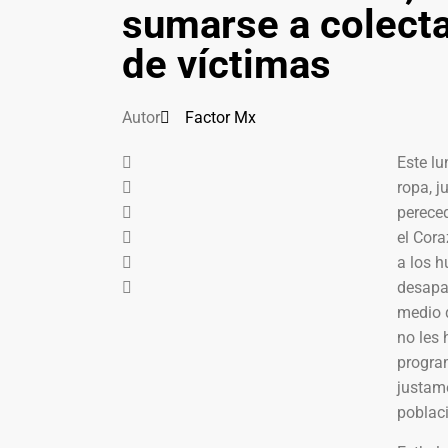
sumarse a colecta
de víctimas
Autor
Factor Mx
Este lu
ropa, j
pereced
el Cor
a los h
desapar
medio 
no les 
progra
justam
poblaci