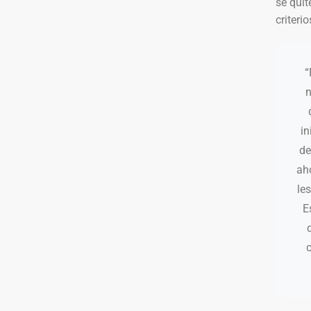
se quit
criteri
“
n
in
de
ah
le
E