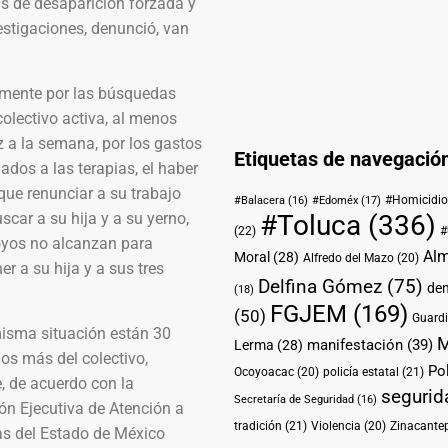
s de desaparición forzada y
estigaciones, denunció, van
amente por las búsquedas
colectivo activa, al menos
 a la semana, por los gastos
Etiquetas de navegació
lados a las terapias, el haber
que renunciar a su trabajo
#Homicidio
#Balacera
(16)
#Edoméx
(17)
scar a su hija y a su yerno,
#Toluca
(336)
(22)
#
oyos no alcanzan para
Alm
Moral
(28)
Alfredo del Mazo
(20)
r a su hija y a sus tres
Delfina Gómez
(75)
de
(18)
FGJEM
(169)
(50)
Guardi
misma situación están 30
M
manifestación
(39)
Lerma
(28)
os más del colectivo,
Pol
Ocoyoacac
(20)
policía estatal
(21)
, de acuerdo con la
segurid
Secretaría de Seguridad
(16)
ón Ejecutiva de Atención a
tradición
(21)
Violencia
(20)
Zinacante
as del Estado de México