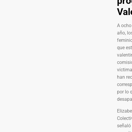
pr
Val
A ocho 
año, lo
feminic
que est
valenti
comisió
víctima
han rec
corresp
por lo
desapa
Elizab
Colecti
señaló