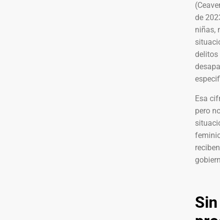
(Ceave
de 2023
niñas, 
situaci
delitos
desapar
especif
Esa cif
pero n
situaci
feminic
reciben
gobiern
Sin