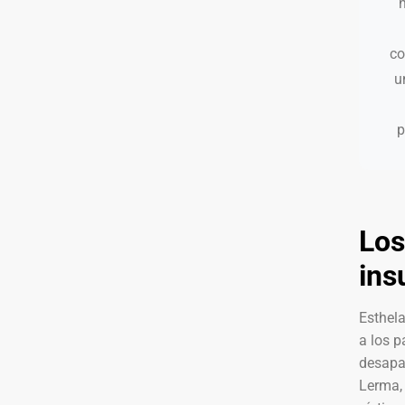
n
co
u
p
Los
ins
Esthel
a los p
desapar
Lerma,