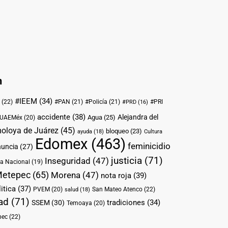
n
#IEEM
(34)
(22)
#PAN
(21)
#Policía
(21)
#PRI
#PRD
(16)
accidente
(38)
Alejandra del
Agua
(25)
UAEMéx
(20)
oloya de Juárez
(45)
bloqueo
(23)
ayuda
(18)
Cultura
Edomex
(463)
feminicidio
nuncia
(27)
justicia
(71)
Inseguridad
(47)
a Nacional
(19)
etepec
(65)
Morena
(47)
nota roja
(39)
itica
(37)
PVEM
(20)
San Mateo Atenco
(22)
salud
(18)
ad
(71)
tradiciones
(34)
SSEM
(30)
Temoaya
(20)
pec
(22)