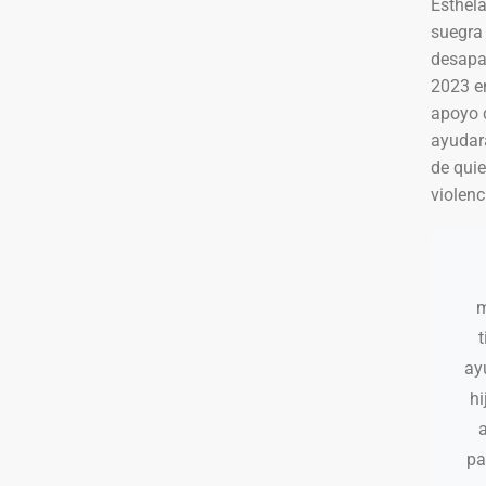
Esthel
suegra 
desapar
2023 e
apoyo q
ayudará
de quie
violenc
m
t
ay
hi
pa