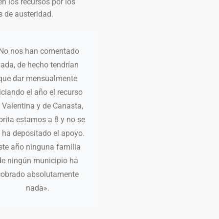
en los recursos por los
os de austeridad.
No nos han comentado
ada, de hecho tendrían
que dar mensualmente
iciando el año el recurso
 Valentina y de Canasta,
orita estamos a 8 y no se
s ha depositado el apoyo.
ste año ninguna familia
de ningún municipio ha
cobrado absolutamente
nada».