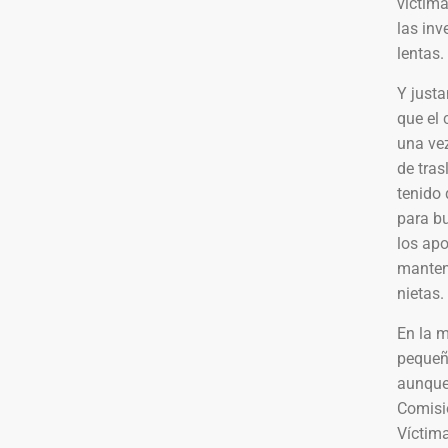
víctima
las inv
lentas.
Y just
que el 
una vez
de tras
tenido 
para bu
los ap
mantene
nietas.
En la 
pequeñ
aunque
Comisi
Víctim