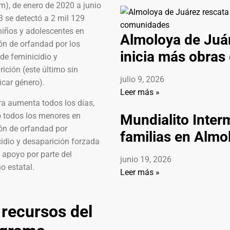
m), de enero de 2020 a junio
 se detectó a 2 mil 129
niños y adolescentes en
Almoloya de Juár
ón de orfandad por los
inicia más obra
 de feminicidio y
ición (este último sin
julio 9, 2026
icar género).
Leer más »
ra aumenta todos los días,
o todos los menores en
Mundialito Inter
ón de orfandad por
familias en Almo
idio y desaparición forzada
 apoyo por parte del
junio 19, 2026
o estatal.
Leer más »
 recursos del