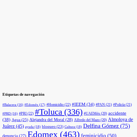
Etiquetas de navegación
#IEEM
(34)
#Homicidio
(22)
#PAN
(21)
#Policía
(21)
#Edoméx
(17)
#Balacera
(16)
#Toluca
(336)
accidente
#PRI
(22)
#UAEMéx
(20)
#PRD
(16)
(38)
Almoloya de
Agua
(25)
Alejandra del Moral
(28)
Alfredo del Mazo
(20)
Delfina Gómez
(75)
Juárez
(45)
bloqueo
(23)
ayuda
(18)
Cultura
(18)
Edomex
(463)
feminicidio
(50)
denuncia
(27)