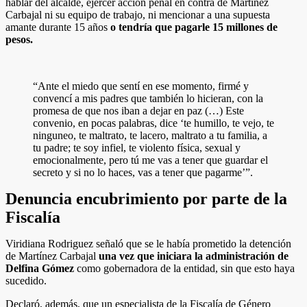
hablar del alcalde, ejercer acción penal en contra de Martínez
Carbajal ni su equipo de trabajo, ni mencionar a una supuesta
amante durante 15 años
o tendría que pagarle 15 millones de
pesos.
“Ante el miedo que sentí en ese momento, firmé y
convencí a mis padres que también lo hicieran, con la
promesa de que nos iban a dejar en paz (…) Este
convenio, en pocas palabras, dice ‘te humillo, te vejo, te
ninguneo, te maltrato, te lacero, maltrato a tu familia, a
tu padre; te soy infiel, te violento física, sexual y
emocionalmente, pero tú me vas a tener que guardar el
secreto y si no lo haces, vas a tener que pagarme’”.
Denuncia encubrimiento por parte de la
Fiscalía
Viridiana Rodriguez señaló que se le había prometido la detención
de Martínez Carbajal
una vez que iniciara la administración de
Delfina Gómez
como gobernadora de la entidad, sin que esto haya
sucedido.
Declaró, además, que un especialista de la Fiscalía de Género