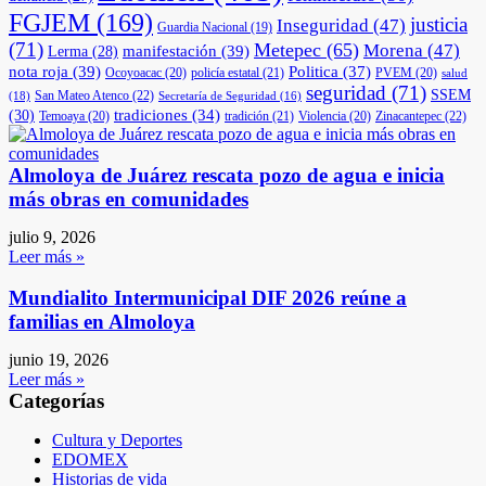
FGJEM
(169)
justicia
Inseguridad
(47)
Guardia Nacional
(19)
(71)
Metepec
(65)
Morena
(47)
manifestación
(39)
Lerma
(28)
nota roja
(39)
Politica
(37)
Ocoyoacac
(20)
policía estatal
(21)
PVEM
(20)
salud
seguridad
(71)
SSEM
San Mateo Atenco
(22)
(18)
Secretaría de Seguridad
(16)
(30)
tradiciones
(34)
Temoaya
(20)
tradición
(21)
Violencia
(20)
Zinacantepec
(22)
Almoloya de Juárez rescata pozo de agua e inicia
más obras en comunidades
julio 9, 2026
Leer más »
Mundialito Intermunicipal DIF 2026 reúne a
familias en Almoloya
junio 19, 2026
Leer más »
Categorías
Cultura y Deportes
EDOMEX
Historias de vida