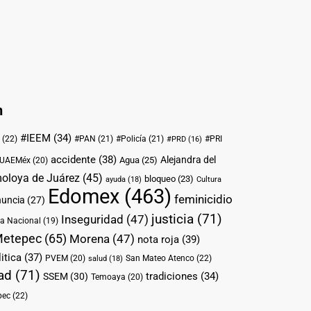
n
#IEEM
(34)
(22)
#PAN
(21)
#Policía
(21)
#PRI
#PRD
(16)
accidente
(38)
Alejandra del
Agua
(25)
UAEMéx
(20)
oloya de Juárez
(45)
bloqueo
(23)
ayuda
(18)
Cultura
Edomex
(463)
feminicidio
nuncia
(27)
justicia
(71)
Inseguridad
(47)
a Nacional
(19)
etepec
(65)
Morena
(47)
nota roja
(39)
itica
(37)
PVEM
(20)
San Mateo Atenco
(22)
salud
(18)
ad
(71)
tradiciones
(34)
SSEM
(30)
Temoaya
(20)
pec
(22)