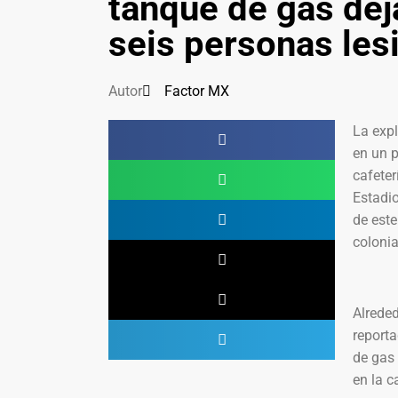
tanque de gas dej
seis personas les
Autor
Factor MX
La exp
en un p
cafeter
Estadi
de este
colonia
Alreded
reporta
de gas
en la c