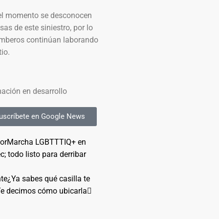
el momento se desconocen
sas de este siniestro, por lo
mberos continúan laborando
tio.
ación en desarrollo
uscríbete en Google News
ior
Marcha LGBTTTIQ+ en
; todo listo para derribar
nte
¿Ya sabes qué casilla te
Te decimos cómo ubicarla