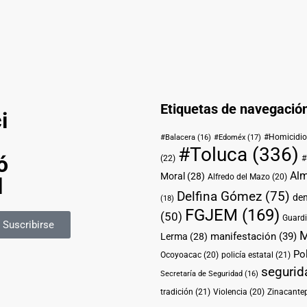
o
Etiquetas de navegació
i
#Homicidio
#Balacera
(16)
#Edoméx
(17)
#Toluca
(336)
ó
(22)
#
Alm
Moral
(28)
Alfredo del Mazo
(20)
l
Delfina Gómez
(75)
de
(18)
FGJEM
(169)
(50)
Guardi
Suscribirse
M
manifestación
(39)
Lerma
(28)
Pol
Ocoyoacac
(20)
policía estatal
(21)
segurid
Secretaría de Seguridad
(16)
tradición
(21)
Violencia
(20)
Zinacante