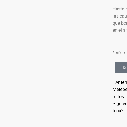
Hasta 
las cau
que bo
en el si
*Inform
S
Anter
Metepec
mitos
Siguie
toca? 