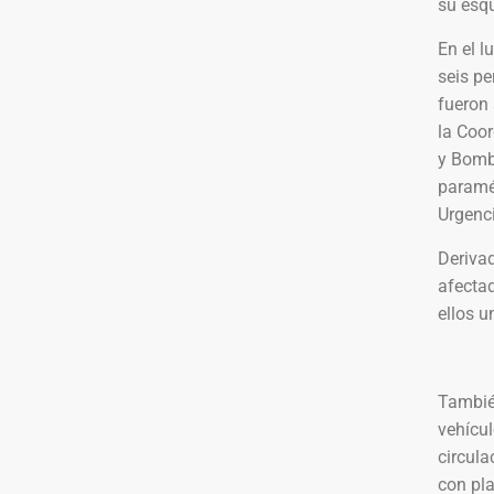
su esq
En el l
seis p
fueron
la Coor
y Bomb
paramé
Urgenc
Derivad
afectad
ellos u
Tambié
vehícul
circul
con pl