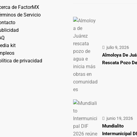
cerca de FactorMX
érminos de Servicio
ontacto
ublicidad
AQ
edia kit
julio 9, 2026
mpleos
Almoloya De Juá
lítica de privacidad
Rescata Pozo D
junio 19, 2026
Mundialito
Intermunicipal D