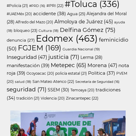
#Toluca
(336)
#Policía
(21)
#PRI
(22)
#PRD
(16)
accidente
(38)
Agua
(25)
Alejandra del Moral
#UAEMéx
(20)
Almoloya de Juárez
(45)
(28)
Alfredo del Mazo
(20)
ayuda
Delfina Gómez
(75)
bloqueo
(23)
(18)
Cultura
(18)
Edomex
(463)
feminicidio
denuncia
(27)
FGJEM
(169)
(50)
Guardia Nacional
(19)
justicia
(71)
Inseguridad
(47)
Lerma
(28)
Metepec
(65)
Morena
(47)
manifestación
(39)
nota
roja
(39)
Politica
(37)
policía estatal
(21)
Ocoyoacac
(20)
PVEM
San Mateo Atenco
(22)
(20)
salud
(18)
Secretaría de Seguridad
(16)
seguridad
(71)
SSEM
(30)
tradiciones
Temoaya
(20)
(34)
tradición
(21)
Zinacantepec
(22)
Violencia
(20)