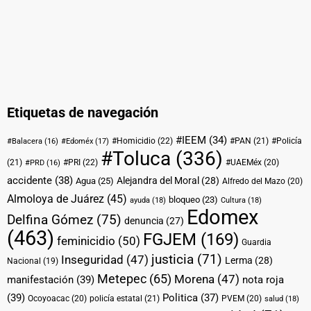
Etiquetas de navegación
#IEEM
(34)
#Homicidio
(22)
#PAN
(21)
#Policía
#Balacera
(16)
#Edoméx
(17)
#Toluca
(336)
(21)
#PRI
(22)
#UAEMéx
(20)
#PRD
(16)
accidente
(38)
Alejandra del Moral
(28)
Agua
(25)
Alfredo del Mazo
(20)
Almoloya de Juárez
(45)
bloqueo
(23)
ayuda
(18)
Cultura
(18)
Edomex
Delfina Gómez
(75)
denuncia
(27)
(463)
FGJEM
(169)
feminicidio
(50)
Guardia
justicia
(71)
Inseguridad
(47)
Lerma
(28)
Nacional
(19)
Metepec
(65)
Morena
(47)
manifestación
(39)
nota roja
(39)
Politica
(37)
Ocoyoacac
(20)
policía estatal
(21)
PVEM
(20)
salud
(18)