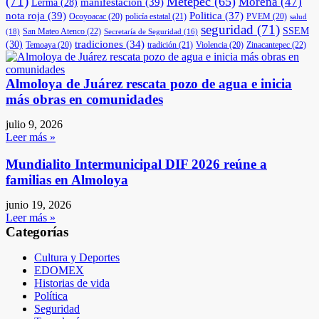
(71)
Metepec
(65)
Morena
(47)
manifestación
(39)
Lerma
(28)
nota roja
(39)
Politica
(37)
Ocoyoacac
(20)
policía estatal
(21)
PVEM
(20)
salud
seguridad
(71)
SSEM
San Mateo Atenco
(22)
(18)
Secretaría de Seguridad
(16)
(30)
tradiciones
(34)
Temoaya
(20)
tradición
(21)
Violencia
(20)
Zinacantepec
(22)
Almoloya de Juárez rescata pozo de agua e inicia
más obras en comunidades
julio 9, 2026
Leer más »
Mundialito Intermunicipal DIF 2026 reúne a
familias en Almoloya
junio 19, 2026
Leer más »
Categorías
Cultura y Deportes
EDOMEX
Historias de vida
Política
Seguridad