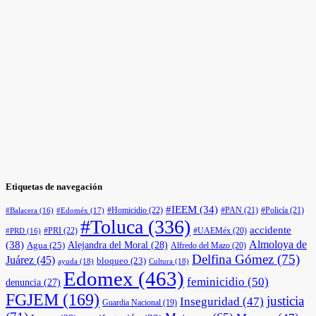
Etiquetas de navegación
#IEEM
(34)
#Homicidio
(22)
#PAN
(21)
#Policía
(21)
#Edoméx
(17)
#Balacera
(16)
#Toluca
(336)
accidente
#PRI
(22)
#UAEMéx
(20)
#PRD
(16)
(38)
Almoloya de
Agua
(25)
Alejandra del Moral
(28)
Alfredo del Mazo
(20)
Delfina Gómez
(75)
Juárez
(45)
bloqueo
(23)
ayuda
(18)
Cultura
(18)
Edomex
(463)
feminicidio
(50)
denuncia
(27)
FGJEM
(169)
justicia
Inseguridad
(47)
Guardia Nacional
(19)