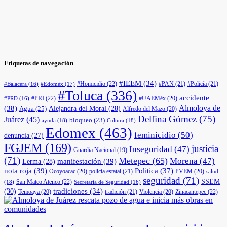
Etiquetas de navegación
#IEEM
(34)
#Homicidio
(22)
#PAN
(21)
#Policía
(21)
#Edoméx
(17)
#Balacera
(16)
#Toluca
(336)
accidente
#PRI
(22)
#UAEMéx
(20)
#PRD
(16)
(38)
Almoloya de
Agua
(25)
Alejandra del Moral
(28)
Alfredo del Mazo
(20)
Delfina Gómez
(75)
Juárez
(45)
bloqueo
(23)
ayuda
(18)
Cultura
(18)
Edomex
(463)
feminicidio
(50)
denuncia
(27)
FGJEM
(169)
justicia
Inseguridad
(47)
Guardia Nacional
(19)
(71)
Metepec
(65)
Morena
(47)
manifestación
(39)
Lerma
(28)
nota roja
(39)
Politica
(37)
Ocoyoacac
(20)
policía estatal
(21)
PVEM
(20)
salud
seguridad
(71)
SSEM
San Mateo Atenco
(22)
(18)
Secretaría de Seguridad
(16)
(30)
tradiciones
(34)
Temoaya
(20)
tradición
(21)
Violencia
(20)
Zinacantepec
(22)