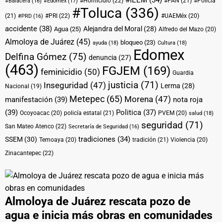
#IEEM
(34)
#Homicidio
(22)
#PAN
(21)
#Policía
#Balacera
(16)
#Edoméx
(17)
#Toluca
(336)
(21)
#PRI
(22)
#UAEMéx
(20)
#PRD
(16)
accidente
(38)
Alejandra del Moral
(28)
Agua
(25)
Alfredo del Mazo
(20)
Almoloya de Juárez
(45)
bloqueo
(23)
ayuda
(18)
Cultura
(18)
Edomex
Delfina Gómez
(75)
denuncia
(27)
(463)
FGJEM
(169)
feminicidio
(50)
Guardia
justicia
(71)
Inseguridad
(47)
Lerma
(28)
Nacional
(19)
Metepec
(65)
Morena
(47)
manifestación
(39)
nota roja
(39)
Politica
(37)
Ocoyoacac
(20)
policía estatal
(21)
PVEM
(20)
salud
(18)
seguridad
(71)
San Mateo Atenco
(22)
Secretaría de Seguridad
(16)
tradiciones
(34)
SSEM
(30)
Temoaya
(20)
tradición
(21)
Violencia
(20)
Zinacantepec
(22)
Almoloya de Juárez rescata pozo de
agua e inicia más obras en comunidades