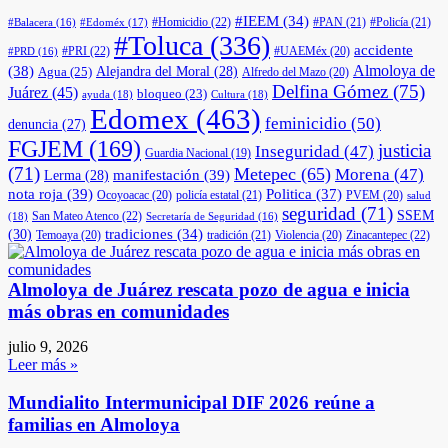
#IEEM
(34)
#Homicidio
(22)
#PAN
(21)
#Policía
(21)
#Edoméx
(17)
#Balacera
(16)
#Toluca
(336)
accidente
#PRI
(22)
#UAEMéx
(20)
#PRD
(16)
(38)
Almoloya de
Agua
(25)
Alejandra del Moral
(28)
Alfredo del Mazo
(20)
Delfina Gómez
(75)
Juárez
(45)
bloqueo
(23)
ayuda
(18)
Cultura
(18)
Edomex
(463)
feminicidio
(50)
denuncia
(27)
FGJEM
(169)
justicia
Inseguridad
(47)
Guardia Nacional
(19)
(71)
Metepec
(65)
Morena
(47)
manifestación
(39)
Lerma
(28)
nota roja
(39)
Politica
(37)
Ocoyoacac
(20)
policía estatal
(21)
PVEM
(20)
salud
seguridad
(71)
SSEM
San Mateo Atenco
(22)
(18)
Secretaría de Seguridad
(16)
(30)
tradiciones
(34)
Temoaya
(20)
tradición
(21)
Violencia
(20)
Zinacantepec
(22)
Almoloya de Juárez rescata pozo de agua e inicia
más obras en comunidades
julio 9, 2026
Leer más »
Mundialito Intermunicipal DIF 2026 reúne a
familias en Almoloya