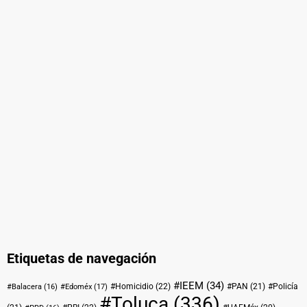
Etiquetas de navegación
#IEEM
(34)
#Homicidio
(22)
#PAN
(21)
#Policía
#Balacera
(16)
#Edoméx
(17)
#Toluca
(336)