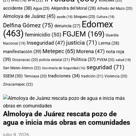
(21)
#PRI
(22)
#UAEMéx
(20)
#PRD
(16)
accidente
(38)
Alejandra del Moral
(28)
Agua
(25)
Alfredo del Mazo
(20)
Almoloya de Juárez
(45)
bloqueo
(23)
ayuda
(18)
Cultura
(18)
Edomex
Delfina Gómez
(75)
denuncia
(27)
(463)
FGJEM
(169)
feminicidio
(50)
Guardia
justicia
(71)
Inseguridad
(47)
Lerma
(28)
Nacional
(19)
Metepec
(65)
Morena
(47)
manifestación
(39)
nota roja
(39)
Politica
(37)
Ocoyoacac
(20)
policía estatal
(21)
PVEM
(20)
salud
(18)
seguridad
(71)
San Mateo Atenco
(22)
Secretaría de Seguridad
(16)
tradiciones
(34)
SSEM
(30)
Temoaya
(20)
tradición
(21)
Violencia
(20)
Zinacantepec
(22)
Almoloya de Juárez rescata pozo de
agua e inicia más obras en comunidades
julio 9, 2026