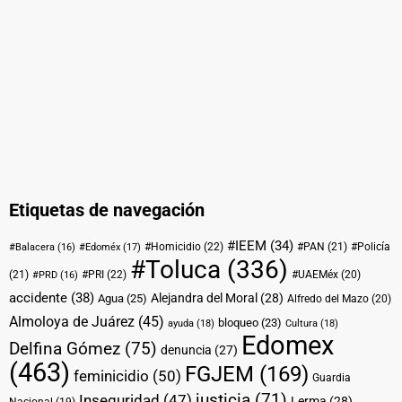
Etiquetas de navegación
#IEEM
(34)
#Homicidio
(22)
#PAN
(21)
#Policía
#Balacera
(16)
#Edoméx
(17)
#Toluca
(336)
(21)
#PRI
(22)
#UAEMéx
(20)
#PRD
(16)
accidente
(38)
Alejandra del Moral
(28)
Agua
(25)
Alfredo del Mazo
(20)
Almoloya de Juárez
(45)
bloqueo
(23)
ayuda
(18)
Cultura
(18)
Edomex
Delfina Gómez
(75)
denuncia
(27)
(463)
FGJEM
(169)
feminicidio
(50)
Guardia
justicia
(71)
Inseguridad
(47)
Lerma
(28)