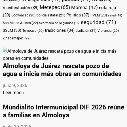
Nacional
(19)
Metepec
(65)
Morena
(47)
manifestación
(39)
nota roja
(39)
Politica
(37)
Ocoyoacac
(20)
policía estatal
(21)
PVEM
(20)
salud
(18)
seguridad
(71)
San Mateo Atenco
(22)
Secretaría de Seguridad
(16)
tradiciones
(34)
SSEM
(30)
Temoaya
(20)
tradición
(21)
Violencia
(20)
Zinacantepec
(22)
Almoloya de Juárez rescata pozo de
agua e inicia más obras en comunidades
julio 9, 2026
Leer más »
Mundialito Intermunicipal DIF 2026 reúne
a familias en Almoloya
junio 19, 2026