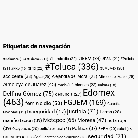
Etiquetas de navegación
#IEEM
(34)
#Homicidio
(22)
#PAN
(21)
#Policía
#Balacera
(16)
#Edoméx
(17)
#Toluca
(336)
(21)
#PRI
(22)
#UAEMéx
(20)
#PRD
(16)
accidente
(38)
Alejandra del Moral
(28)
Agua
(25)
Alfredo del Mazo
(20)
Almoloya de Juárez
(45)
bloqueo
(23)
ayuda
(18)
Cultura
(18)
Edomex
Delfina Gómez
(75)
denuncia
(27)
(463)
FGJEM
(169)
feminicidio
(50)
Guardia
justicia
(71)
Inseguridad
(47)
Lerma
(28)
Nacional
(19)
Metepec
(65)
Morena
(47)
manifestación
(39)
nota roja
(39)
Politica
(37)
Ocoyoacac
(20)
policía estatal
(21)
PVEM
(20)
salud
(18)
seguridad
(71)
San Mateo Atenco
(22)
Secretaría de Seguridad
(16)