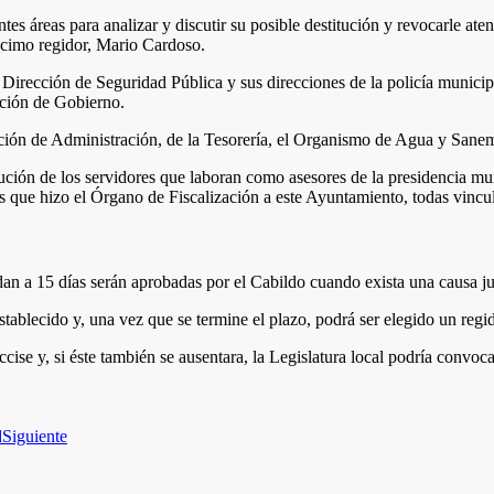
tes áreas para analizar y discutir su posible destitución y revocarle a
décimo regidor, Mario Cardoso.
 Dirección de Seguridad Pública y sus direcciones de la policía municipal 
cción de Gobierno.
rección de Administración, de la Tesorería, el Organismo de Agua y Sanem
ución de los servidores que laboran como asesores de la presidencia mun
s que hizo el Órgano de Fiscalización a este Ayuntamiento, todas vincul
n a 15 días serán aprobadas por el Cabildo cuando exista una causa just
blecido y, una vez que se termine el plazo, podrá ser elegido un regi
ise y, si éste también se ausentara, la Legislatura local podría convoca
d
Siguiente