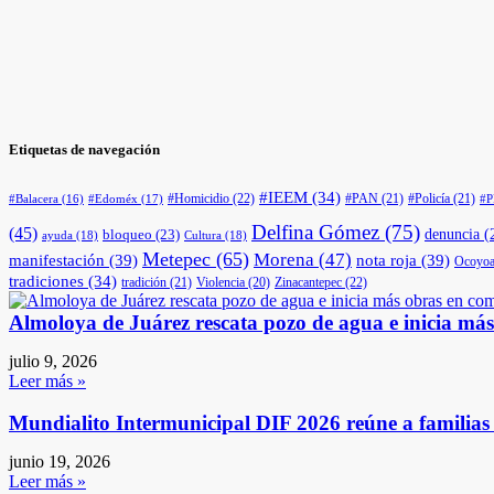
Etiquetas de navegación
#IEEM
(34)
#Homicidio
(22)
#PAN
(21)
#Policía
(21)
#Edoméx
(17)
#Balacera
(16)
#
Delfina Gómez
(75)
(45)
denuncia
(
bloqueo
(23)
ayuda
(18)
Cultura
(18)
Metepec
(65)
Morena
(47)
manifestación
(39)
nota roja
(39)
Ocoyoa
tradiciones
(34)
tradición
(21)
Violencia
(20)
Zinacantepec
(22)
Almoloya de Juárez rescata pozo de agua e inicia má
julio 9, 2026
Leer más »
Mundialito Intermunicipal DIF 2026 reúne a familia
junio 19, 2026
Leer más »