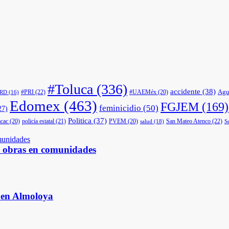
#Toluca
(336)
accidente
(38)
Agu
#PRI
(22)
#UAEMéx
(20)
PRD
(16)
Edomex
(463)
FGJEM
(169)
feminicidio
(50)
27)
Politica
(37)
cac
(20)
policía estatal
(21)
PVEM
(20)
San Mateo Atenco
(22)
salud
(18)
S
s obras en comunidades
s en Almoloya