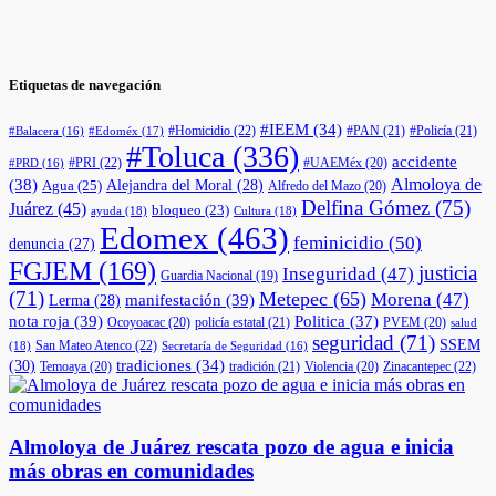
Etiquetas de navegación
#IEEM
(34)
#Homicidio
(22)
#PAN
(21)
#Policía
(21)
#Edoméx
(17)
#Balacera
(16)
#Toluca
(336)
accidente
#PRI
(22)
#UAEMéx
(20)
#PRD
(16)
(38)
Almoloya de
Agua
(25)
Alejandra del Moral
(28)
Alfredo del Mazo
(20)
Delfina Gómez
(75)
Juárez
(45)
bloqueo
(23)
ayuda
(18)
Cultura
(18)
Edomex
(463)
feminicidio
(50)
denuncia
(27)
FGJEM
(169)
justicia
Inseguridad
(47)
Guardia Nacional
(19)
(71)
Metepec
(65)
Morena
(47)
manifestación
(39)
Lerma
(28)
nota roja
(39)
Politica
(37)
Ocoyoacac
(20)
policía estatal
(21)
PVEM
(20)
salud
seguridad
(71)
SSEM
San Mateo Atenco
(22)
(18)
Secretaría de Seguridad
(16)
(30)
tradiciones
(34)
Temoaya
(20)
tradición
(21)
Violencia
(20)
Zinacantepec
(22)
Almoloya de Juárez rescata pozo de agua e inicia
más obras en comunidades