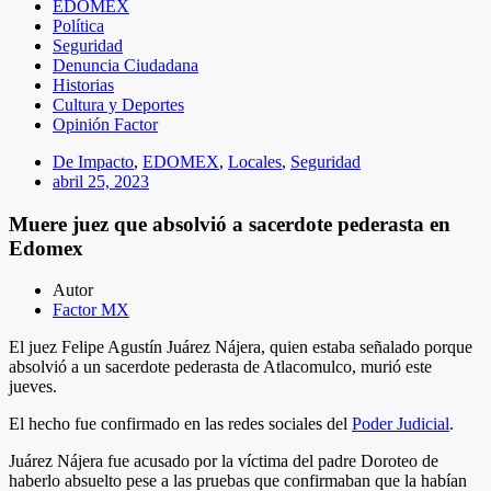
EDOMEX
Política
Seguridad
Denuncia Ciudadana
Historias
Cultura y Deportes
Opinión Factor
De Impacto
,
EDOMEX
,
Locales
,
Seguridad
abril 25, 2023
Muere juez que absolvió a sacerdote pederasta en
Edomex
Autor
Factor MX
El juez Felipe Agustín Juárez Nájera, quien estaba señalado porque
absolvió a un sacerdote pederasta de Atlacomulco, murió este
jueves.
El hecho fue confirmado en las redes sociales del
Poder Judicial
.
Juárez Nájera fue acusado por la víctima del padre Doroteo de
haberlo absuelto pese a las pruebas que confirmaban que la habían