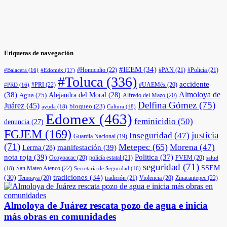
Etiquetas de navegación
#IEEM
(34)
#Homicidio
(22)
#PAN
(21)
#Policía
(21)
#Edoméx
(17)
#Balacera
(16)
#Toluca
(336)
accidente
#PRI
(22)
#UAEMéx
(20)
#PRD
(16)
(38)
Almoloya de
Agua
(25)
Alejandra del Moral
(28)
Alfredo del Mazo
(20)
Delfina Gómez
(75)
Juárez
(45)
bloqueo
(23)
ayuda
(18)
Cultura
(18)
Edomex
(463)
feminicidio
(50)
denuncia
(27)
FGJEM
(169)
justicia
Inseguridad
(47)
Guardia Nacional
(19)
(71)
Metepec
(65)
Morena
(47)
manifestación
(39)
Lerma
(28)
nota roja
(39)
Politica
(37)
Ocoyoacac
(20)
policía estatal
(21)
PVEM
(20)
salud
seguridad
(71)
SSEM
San Mateo Atenco
(22)
(18)
Secretaría de Seguridad
(16)
(30)
tradiciones
(34)
Temoaya
(20)
tradición
(21)
Violencia
(20)
Zinacantepec
(22)
Almoloya de Juárez rescata pozo de agua e inicia
más obras en comunidades