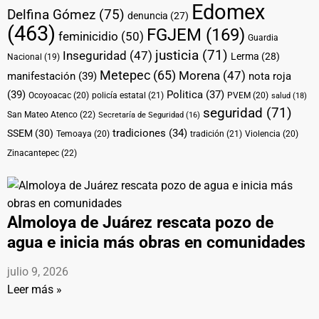
Edomex
Delfina Gómez
(75)
denuncia
(27)
(463)
FGJEM
(169)
feminicidio
(50)
Guardia
justicia
(71)
Inseguridad
(47)
Lerma
(28)
Nacional
(19)
Metepec
(65)
Morena
(47)
manifestación
(39)
nota roja
(39)
Politica
(37)
Ocoyoacac
(20)
policía estatal
(21)
PVEM
(20)
salud
(18)
seguridad
(71)
San Mateo Atenco
(22)
Secretaría de Seguridad
(16)
tradiciones
(34)
SSEM
(30)
Temoaya
(20)
tradición
(21)
Violencia
(20)
Zinacantepec
(22)
Almoloya de Juárez rescata pozo de
agua e inicia más obras en comunidades
julio 9, 2026
Leer más »