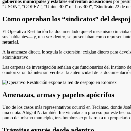
gobiernos municipales y estatales enfrentan acusaciones
por presun
“USON”, “GOPEZ”, “Unión 300” o “Los 300”, “Sindicato 22 de oct
Cómo operaban los “sindicatos” del despoj
El Operativo Restitución ha documentado que el mecanismo iniciaba co
sus habitantes— y, una vez dentro, se presentaban como representant
notarial.
A la amenaza directa le seguía la extorsión: exigían dinero para devol
administrativo.
Las carpetas de investigación señalan que funcionarios del Instituto 
o autorizaron trámites sin verificar la autenticidad de la documentació
Amenazas, armas y papeles apócrifos
Uno de los casos más representativos ocurrió en Tecámac, donde José
una cuota. Abigail N. también fue vinculada a proceso por este hecho
punto del mismo municipio, tres hombres expulsaron a un propietario
Trámites exprés desde adentro