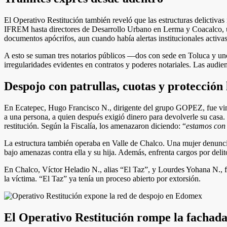
El Operativo Restitución también reveló que las estructuras delictivas
IFREM hasta directores de Desarrollo Urbano en Lerma y Coacalco, un
documentos apócrifos, aun cuando había alertas institucionales activas
A esto se suman tres notarios públicos —dos con sede en Toluca y uno 
irregularidades evidentes en contratos y poderes notariales. Las audien
Despojo con patrullas, cuotas y protección 
En Ecatepec, Hugo Francisco N., dirigente del grupo GOPEZ, fue vinc
a una persona, a quien después exigió dinero para devolverle su casa.
restitución. Según la Fiscalía, los amenazaron diciendo: “
estamos con
La estructura también operaba en Valle de Chalco. Una mujer denunció
bajo amenazas contra ella y su hija. Además, enfrenta cargos por delito
En Chalco, Víctor Heladio N., alias “El Taz”, y Lourdes Yohana N., f
la víctima. “El Taz” ya tenía un proceso abierto por extorsión.
El Operativo Restitución rompe la fachada