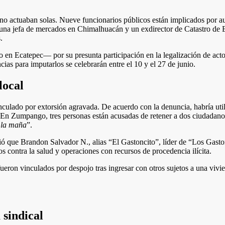
 no actuaban solas. Nueve funcionarios públicos están implicados por aut
a jefa de mercados en Chimalhuacán y un exdirector de Catastro de Eca
.
en Ecatepec— por su presunta participación en la legalización de actos 
cias para imputarlos se celebrarán entre el 10 y el 27 de junio.
local
ulado por extorsión agravada. De acuerdo con la denuncia, habría util
 En Zumpango, tres personas están acusadas de retener a dos ciudadanos
 la maña
”.
 que Brandon Salvador N., alias “El Gastoncito”, líder de “Los Gaston
s contra la salud y operaciones con recursos de procedencia ilícita.
ueron vinculados por despojo tras ingresar con otros sujetos a una viv
 sindical