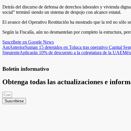
Detrás del discurso de defensa de derechos laborales y vivienda dign
social” terminó siendo un sistema de despojo con alcance estatal.
El avance del Operativo Restitución ha mostrado que la red no sólo se s
Según la Fiscalía, aún no desmantelan por completo la estructura, per
Suscríbete en Google News
Ant
Anterior
Suman 15 detenidos en Toluca tras operativo Capital Seg
Siguiente
Aplicarán 10% de descuento a la colegiatura de la UAEMéx
Boletín informativo
Obtenga todas las actualizaciones e infor
Suscribirse