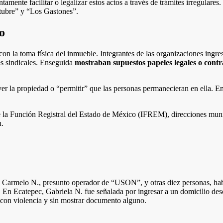
tamente facilitar o legalizar estos actos a través de trámites irregula
ubre” y “Los Gastones”.
o
n la toma física del inmueble. Integrantes de las organizaciones ingre
es sindicales. Enseguida
mostraban supuestos papeles legales o contr
ver la propiedad o “permitir” que las personas permanecieran en ella. En
de la Función Registral del Estado de México (IFREM), direcciones munici
n.
 Carmelo N., presunto operador de “USON”, y otras diez personas, hab
. En Ecatepec, Gabriela N. fue señalada por ingresar a un domicilio d
 con violencia y sin mostrar documento alguno.