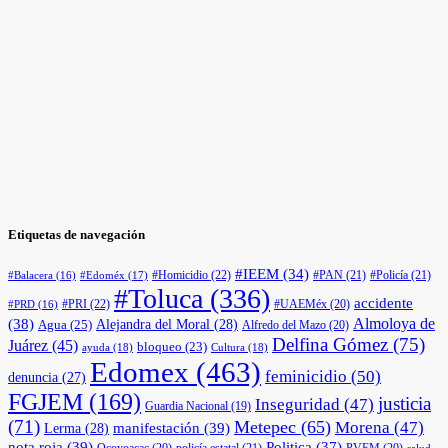
Etiquetas de navegación
#IEEM
(34)
#Homicidio
(22)
#PAN
(21)
#Policía
(21)
#Edoméx
(17)
#Balacera
(16)
#Toluca
(336)
accidente
#PRI
(22)
#UAEMéx
(20)
#PRD
(16)
(38)
Almoloya de
Agua
(25)
Alejandra del Moral
(28)
Alfredo del Mazo
(20)
Delfina Gómez
(75)
Juárez
(45)
bloqueo
(23)
ayuda
(18)
Cultura
(18)
Edomex
(463)
feminicidio
(50)
denuncia
(27)
FGJEM
(169)
justicia
Inseguridad
(47)
Guardia Nacional
(19)
(71)
Metepec
(65)
Morena
(47)
manifestación
(39)
Lerma
(28)
nota roja
(39)
Politica
(37)
Ocoyoacac
(20)
policía estatal
(21)
PVEM
(20)
salud