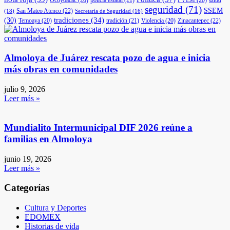
seguridad
(71)
SSEM
San Mateo Atenco
(22)
(18)
Secretaría de Seguridad
(16)
(30)
tradiciones
(34)
Temoaya
(20)
tradición
(21)
Violencia
(20)
Zinacantepec
(22)
Almoloya de Juárez rescata pozo de agua e inicia
más obras en comunidades
julio 9, 2026
Leer más »
Mundialito Intermunicipal DIF 2026 reúne a
familias en Almoloya
junio 19, 2026
Leer más »
Categorías
Cultura y Deportes
EDOMEX
Historias de vida