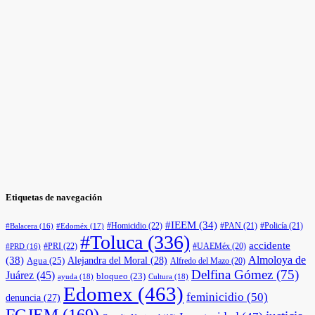
Etiquetas de navegación
#IEEM
(34)
#Homicidio
(22)
#PAN
(21)
#Policía
(21)
#Edoméx
(17)
#Balacera
(16)
#Toluca
(336)
accidente
#PRI
(22)
#UAEMéx
(20)
#PRD
(16)
(38)
Almoloya de
Agua
(25)
Alejandra del Moral
(28)
Alfredo del Mazo
(20)
Delfina Gómez
(75)
Juárez
(45)
bloqueo
(23)
ayuda
(18)
Cultura
(18)
Edomex
(463)
feminicidio
(50)
denuncia
(27)