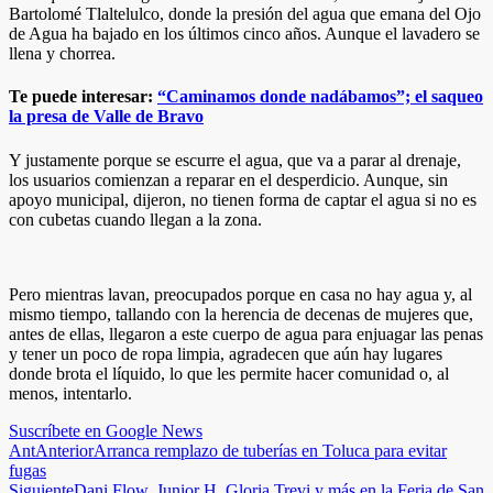
Bartolomé Tlaltelulco, donde la presión del agua que emana del Ojo
de Agua ha bajado en los últimos cinco años. Aunque el lavadero se
llena y chorrea.
Te puede interesar:
“Caminamos donde nadábamos”; el saqueo
la presa de Valle de Bravo
Y justamente porque se escurre el agua, que va a parar al drenaje,
los usuarios comienzan a reparar en el desperdicio. Aunque, sin
apoyo municipal, dijeron, no tienen forma de captar el agua si no es
con cubetas cuando llegan a la zona.
Pero mientras lavan, preocupados porque en casa no hay agua y, al
mismo tiempo, tallando con la herencia de decenas de mujeres que,
antes de ellas, llegaron a este cuerpo de agua para enjuagar las penas
y tener un poco de ropa limpia, agradecen que aún hay lugares
donde brota el líquido, lo que les permite hacer comunidad o, al
menos, intentarlo.
Suscríbete en Google News
Ant
Anterior
Arranca remplazo de tuberías en Toluca para evitar
fugas
Siguiente
Dani Flow, Junior H, Gloria Trevi y más en la Feria de San