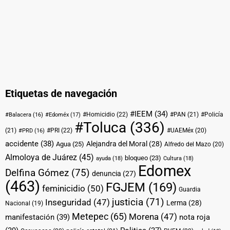
Etiquetas de navegación
#IEEM
(34)
#Homicidio
(22)
#PAN
(21)
#Policía
#Balacera
(16)
#Edoméx
(17)
#Toluca
(336)
(21)
#PRI
(22)
#UAEMéx
(20)
#PRD
(16)
accidente
(38)
Alejandra del Moral
(28)
Agua
(25)
Alfredo del Mazo
(20)
Almoloya de Juárez
(45)
bloqueo
(23)
ayuda
(18)
Cultura
(18)
Edomex
Delfina Gómez
(75)
denuncia
(27)
(463)
FGJEM
(169)
feminicidio
(50)
Guardia
justicia
(71)
Inseguridad
(47)
Lerma
(28)
Nacional
(19)
Metepec
(65)
Morena
(47)
manifestación
(39)
nota roja