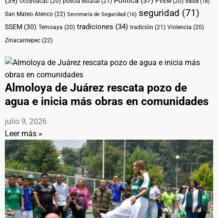
(39)
Politica
(37)
Ocoyoacac
(20)
policía estatal
(21)
PVEM
(20)
salud
(18)
seguridad
(71)
San Mateo Atenco
(22)
Secretaría de Seguridad
(16)
tradiciones
(34)
SSEM
(30)
Temoaya
(20)
tradición
(21)
Violencia
(20)
Zinacantepec
(22)
Almoloya de Juárez rescata pozo de
agua e inicia más obras en comunidades
julio 9, 2026
Leer más »